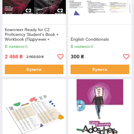
Комплект Ready for C2
Proficiency Student's Book +
Workbook (Підручник +
English Conditionals
робочий зошит - оригінал)
В наявності
В наявності
2 468
300
₴
₴
2 903,53 ₴
Купити
Купити