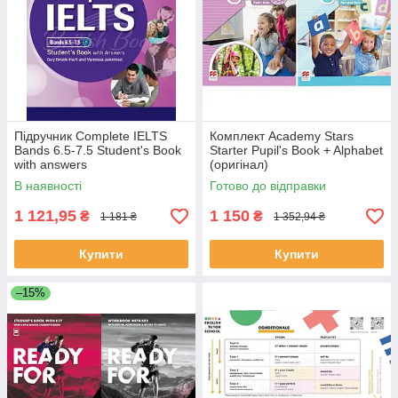
Підручник Complete IELTS
Комплект Academy Stars
Bands 6.5-7.5 Student's Book
Starter Pupil's Book + Alphabet
with answers
(оригінал)
В наявності
Готово до відправки
1 121,95
1 150
₴
₴
1 181 ₴
1 352,94 ₴
Купити
Купити
–15%