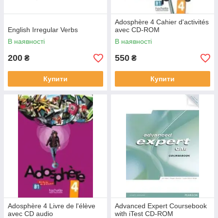
Adosphère 4 Cahier d'activités
English Irregular Verbs
avec CD-ROM
В наявності
В наявності
200
550
₴
₴
Купити
Купити
Adosphère 4 Livre de l'élève
Advanced Expert Coursebook
avec CD audio
with iTest CD-ROM