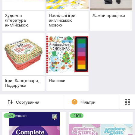
Художня
Настільні ігри
Лампи прищіпки
література
англійською
англійською
мовою
Ігри, Канцтовари,
Новинки
Подарунки
Сортування
0
Фільтри
–5%
–15%