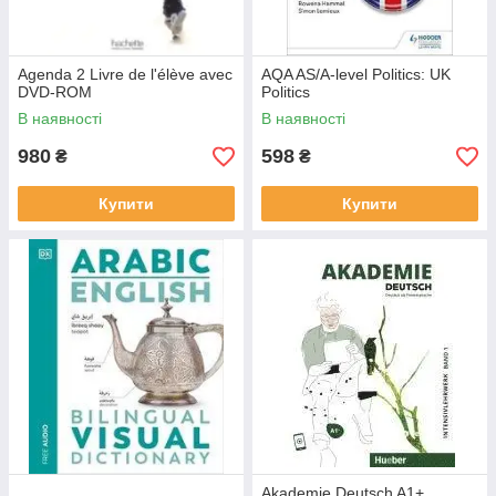
Agenda 2 Livre de l'élève avec
AQA AS/A-level Politics: UK
DVD-ROM
Politics
В наявності
В наявності
980
598
₴
₴
Купити
Купити
Akademie Deutsch A1+