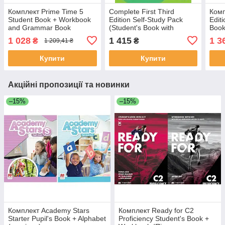
Комплект Prime Time 5
Complete First Third
Комп
Student Book + Workbook
Edition Self-Study Pack
Edit
and Grammar Book
(Student's Book with
Book
(Підручник + робочий
answers and Cambridge
(Під
1 028
1 415
1 3
₴
₴
1 209,41 ₴
зошит)
One Digital Pack,
зоши
Workbook with amswers
Купити
Купити
Акційні пропозиції та новинки
–15%
–15%
Комплект Academy Stars
Комплект Ready for C2
Starter Pupil's Book + Alphabet
Proficiency Student's Book +