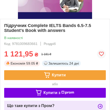
Підручник Complete IELTS Bands 6.5-7.5
Student's Book with answers
В наявності
Код: 9781009683661
Роздріб
1 121,95
₴
1 181 ₴
Економія
59.05 ₴
Залишилось
24 дні
Купити
або
Купити з
Що таке купити з Пром?