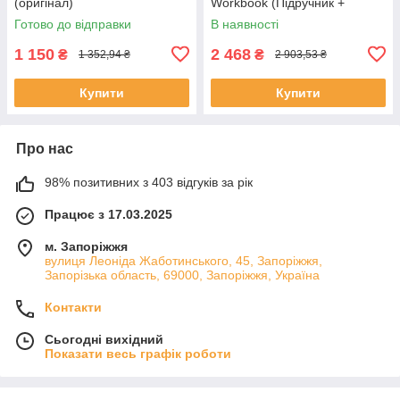
(оригінал)
Workbook (Підручник +
робочий зошит - оригінал)
Готово до відправки
В наявності
1 150
2 468
₴
₴
1 352,94 ₴
2 903,53 ₴
Купити
Купити
Про нас
98% позитивних з 403 відгуків за рік
Працює з 17.03.2025
м. Запоріжжя
вулиця Леоніда Жаботинського, 45, Запоріжжя,
Запорізька область, 69000, Запоріжжя, Україна
Контакти
Сьогодні вихідний
Показати весь графік роботи