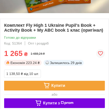
Комплект Fly High 1 Ukraine Pupil's Book +
Activity Book + My ABC book 1 клас (оригінал)
Готово до відправки
Код: S1364
Опт і роздріб
1 265
₴
1 488,24 ₴
Економія
223.24 ₴
Залишилось
29 днів
1 138,50 ₴
від 10 шт.
Купити
або
Купити з