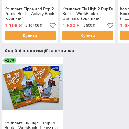
Комплект Pippa and Pop 2
Комплект Fly High 2 Pupil's
Комп
Pupil's Book + Activity Book
Book + WorkBook +
Book
(оригінал)
Grammar (оригинал)
(Під
зоши
1 196
1 530
1 0
₴
₴
1 407,06 ₴
1 800 ₴
Купити
Купити
Акційні пропозиції та новинки
–15%
Комплект Fly High 1 Pupil's
Book + WorkBook (Підручник