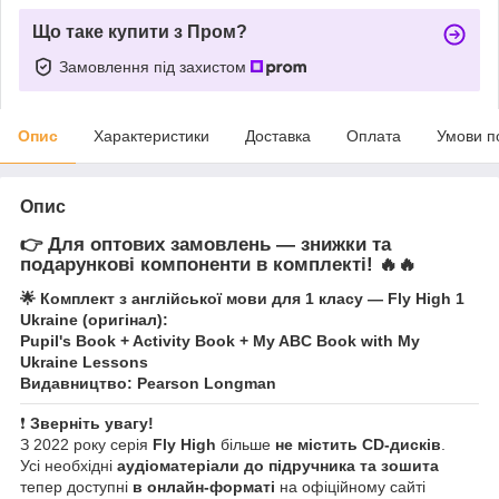
Що таке купити з Пром?
Замовлення під захистом
Опис
Характеристики
Доставка
Оплата
Умови п
Опис
👉 Для оптових замовлень —
знижки
та
подарункові компоненти
в комплекті! 🔥🔥
🌟 Комплект з англійської мови для 1 класу — Fly High 1
Ukraine (оригінал):
Pupil's Book + Activity Book + My ABC Book with My
Ukraine Lessons
Видавництво: Pearson Longman
❗
Зверніть увагу!
З 2022 року серія
Fly High
більше
не містить CD-дисків
.
Усі необхідні
аудіоматеріали до підручника та зошита
тепер доступні
в онлайн-форматі
на офіційному сайті