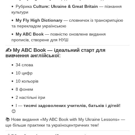
Рубрика
Culture: Ukraine & Great Britain
— пізнання
культури
My Fly High Dictionary
— словничок із транскрипцією
та перекладом українською
My ABC Book
— повністю оновлене видання
прописів, створене для НУШ
✍️ My ABC Book — ідеальний старт для
вивчення англійської:
34 слова
10 цифр
10 кольорів
8 фонем
2 настільні ігри
І —
тисячі задоволених учителів, батьків і дітей!
😊
📚 Нове видання «My ABC Book with My Ukraine Lessons» —
ще більше практики та україноцентричних тем!