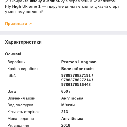
🔗 Обирайте
якісну англійську
з перевіреним комплектом
Fly High Ukraine 1
— і даруйте дітям легкий та цікавий старт
у мовному навчанні!
Приховати
Характеристики
Основні
Виробник
Pearson Longman
Країна виробник
Великобританія
ISBN
9788378827191 /
9788378827214 /
9786179516443
Вага
650 г
Вивчення мови
Англійська
Вид палітурки
М'який
Кількість сторінок
213
Мова видання
Англійська
Рік видання
2018