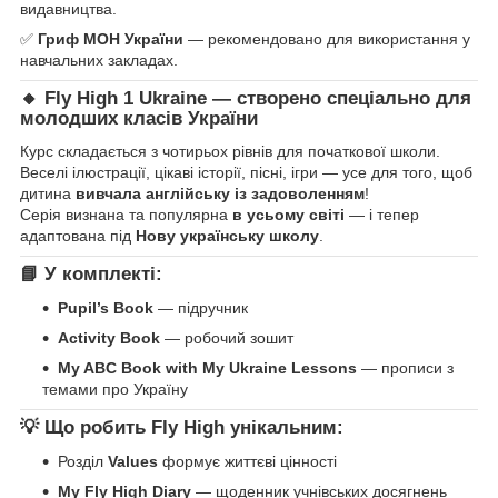
видавництва.
✅
Гриф МОН України
— рекомендовано для використання у
навчальних закладах.
🔸 Fly High 1 Ukraine — створено спеціально для
молодших класів України
Курс складається з чотирьох рівнів для початкової школи.
Веселі ілюстрації, цікаві історії, пісні, ігри — усе для того, щоб
дитина
вивчала англійську із задоволенням
!
Серія визнана та популярна
в усьому світі
— і тепер
адаптована під
Нову українську школу
.
📘 У комплекті:
Pupil’s Book
— підручник
Activity Book
— робочий зошит
My ABC Book with My Ukraine Lessons
— прописи з
темами про Україну
💡 Що робить Fly High унікальним:
Розділ
Values
формує життєві цінності
My Fly High Diary
— щоденник учнівських досягнень