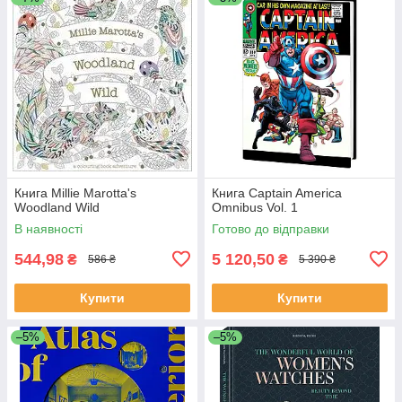
Книга Millie Marotta's
Книга Captain America
Woodland Wild
Omnibus Vol. 1
В наявності
Готово до відправки
544,98
5 120,50
₴
₴
586 ₴
5 390 ₴
Купити
Купити
–5%
–5%