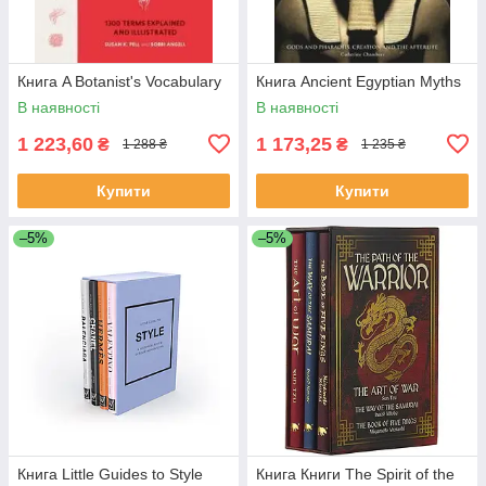
Книга A Botanist's Vocabulary
Книга Ancient Egyptian Myths
В наявності
В наявності
1 223,60
1 173,25
₴
₴
1 288 ₴
1 235 ₴
Купити
Купити
–5%
–5%
Книга Little Guides to Style
Книга Книги The Spirit of the