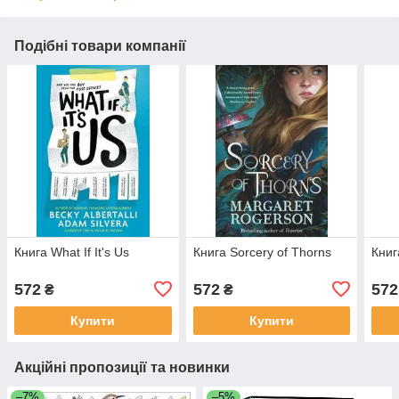
Подібні товари компанії
Книга What If It's Us
Книга Sorcery of Thorns
Книг
572
572
572
₴
₴
Купити
Купити
Акційні пропозиції та новинки
–7%
–5%