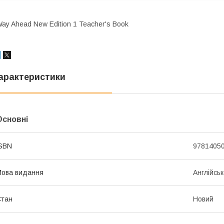
ay Ahead New Edition 1 Teacher's Book
арактеристики
Основні
SBN
9781405
ова видання
Англійсь
Стан
Новий