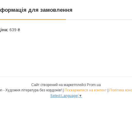
нформація для замовлення
іна:
639 ₴
Сайт створений на маркетплейсі
Prom.ua
Polyglot.Fiction - Художня література без кордонів! |
Поскаржитися на контент
|
Політика кон
Select Language
▼