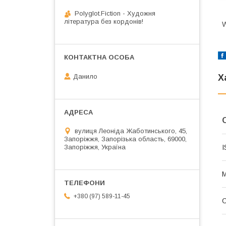
Polyglot.Fiction - Художня
література без кордонів!
W
Данило
Х
вулиця Леоніда Жаботинського, 45,
Запоріжжя, Запорізька область, 69000,
Запоріжжя, Україна
I
М
+380 (97) 589-11-45