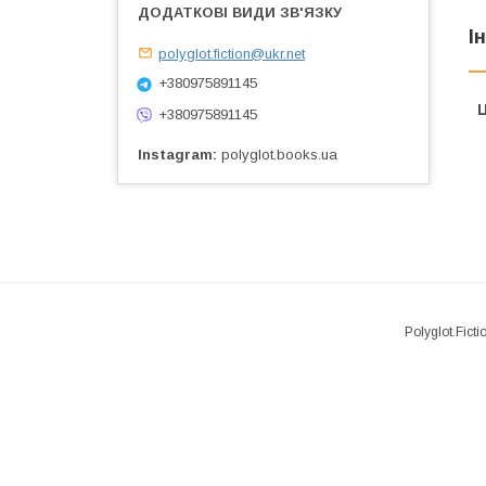
І
polyglot.fiction@ukr.net
+380975891145
Ц
+380975891145
Instagram
polyglot.books.ua