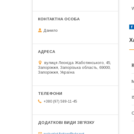
W
Данило
Х
вулиця Леоніда Жаботинського, 45,
Запоріжжя, Запорізька область, 69000,
Запоріжжя, Україна
М
I
+380 (97) 589-11-45
polyglot.fiction@ukr.net