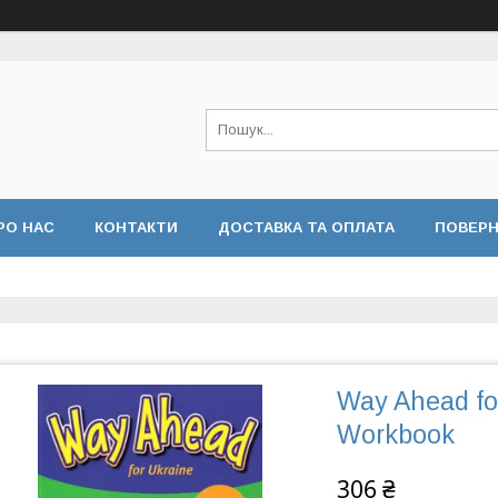
РО НАС
КОНТАКТИ
ДОСТАВКА ТА ОПЛАТА
ПОВЕР
Way Ahead for
Workbook
306 ₴