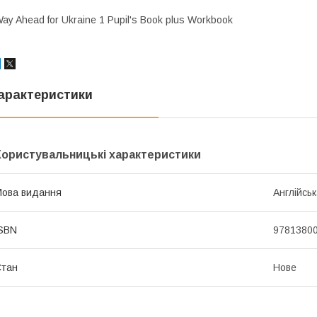
ay Ahead for Ukraine 1 Pupil's Book plus Workbook
арактеристики
Користувальницькі характеристики
ова видання
Англійсь
SBN
9781380
Стан
Нове