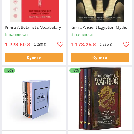
Книга A Botanist's Vocabulary
Книга Ancient Egyptian Myths
В наявності
В наявності
1 223,60
1 173,25
₴
₴
1 288 ₴
1 235 ₴
Купити
Купити
–5%
–5%