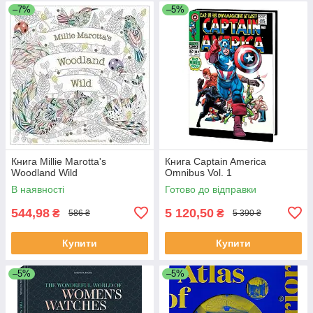
–7%
–5%
Книга Millie Marotta's
Книга Captain America
Woodland Wild
Omnibus Vol. 1
В наявності
Готово до відправки
544,98
5 120,50
₴
₴
586 ₴
5 390 ₴
Купити
Купити
–5%
–5%