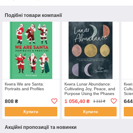
Подібні товари компанії
Книга We are Santa:
Книга Lunar Abundance:
Книг
Portraits and Profiles
Cultivating Joy, Peace, and
Cult
Purpose Using the Phases
Scie
of the Moon
808
1 056,40
644
₴
₴
1 112 ₴
Купити
Купити
Акційні пропозиції та новинки