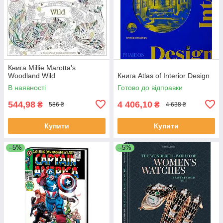
Книга Millie Marotta's
Woodland Wild
Книга Atlas of Interior Design
В наявності
Готово до відправки
544,98
4 406,10
₴
₴
586 ₴
4 638 ₴
Купити
Купити
–5%
–5%