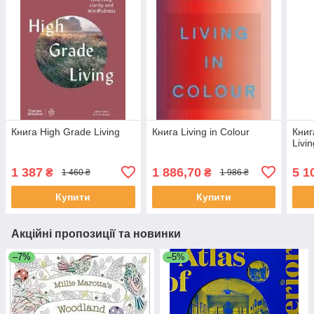
Книга High Grade Living
Книга Living in Colour
Книг
Livi
1 387
1 886,70
5 1
₴
₴
1 460 ₴
1 986 ₴
Купити
Купити
Акційні пропозиції та новинки
–7%
–5%