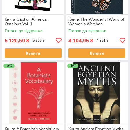
Книга Captain America
Книга The Wonderful World of
Omnibus Vol. 1
Women's Watches
Готово до відправки
Готово до відправки
5 120,50
4 104,95
₴
₴
5 390 ₴
4 321 ₴
Купити
Купити
–5%
–5%
Книга A Botanist's Vocabulary
Книга Ancient Egyptian Myths