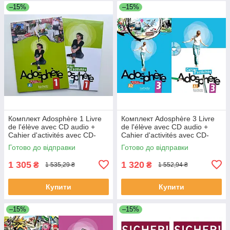
–15%
–15%
Комплект Adosphère 1 Livre
Комплект Adosphère 3 Livre
de l'élève avec CD audio +
de l'élève avec CD audio +
Cahier d'activités avec CD-
Cahier d'activités avec CD-
ROM (оригинал)
ROM (оригинал)
Готово до відправки
Готово до відправки
1 305
1 320
₴
₴
1 535,29 ₴
1 552,94 ₴
Купити
Купити
–15%
–15%