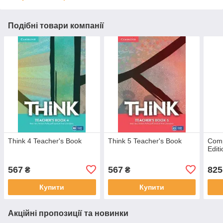
Подібні товари компанії
Think 4 Teacher's Book
Think 5 Teacher's Book
Comp
Edit
567
567
825
₴
₴
Купити
Купити
Акційні пропозиції та новинки