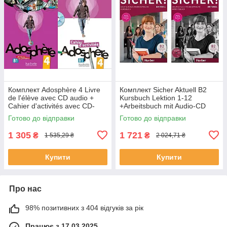
Комплект Adosphère 4 Livre
Комплект Sicher Aktuell B2
de l'élève avec CD audio +
Kursbuch Lektion 1-12
Cahier d'activités avec CD-
+Arbeitsbuch mit Audio-CD
ROM (оригинал)
Lektion 1-12 (оригинал)
Готово до відправки
Готово до відправки
1 305
1 721
₴
₴
1 535,29 ₴
2 024,71 ₴
Купити
Купити
Про нас
98% позитивних з 404 відгуків за рік
Працює з 17.03.2025