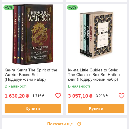
–5%
–5%
Книга Книги The Spirit of the
Книга Little Guides to Style:
Warrior Boxed Set
The Classics Box Set Набор
(Подарунковий набір)
книг (Подарунковий набір)
В наявності
В наявності
1 630,20
3 057,10
₴
₴
1 716 ₴
3 218 ₴
Купити
Купити
Показати ще