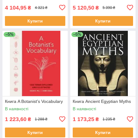
4 104,95
5 120,50
₴
₴
4 321 ₴
5 390 ₴
Купити
Купити
–5%
–5%
Книга A Botanist's Vocabulary
Книга Ancient Egyptian Myths
В наявності
В наявності
1 223,60
1 173,25
₴
₴
1 288 ₴
1 235 ₴
Купити
Купити