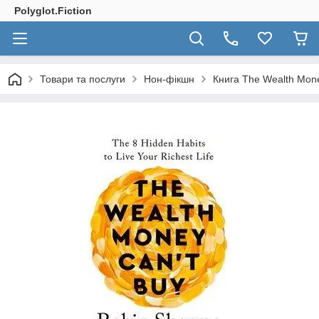
Polyglot.Fiction
Товари та послуги
Нон-фікшн
Книга The Wealth Mone