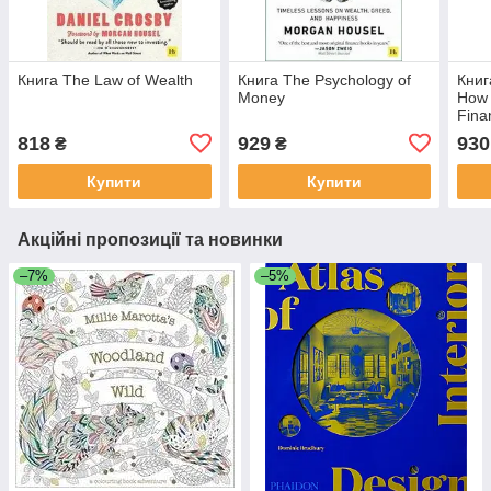
Книга The Law of Wealth
Книга The Psychology of
Книг
Money
How 
Fina
818
929
930
₴
₴
Купити
Купити
Акційні пропозиції та новинки
–7%
–5%