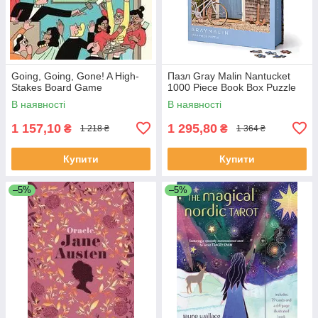
Going, Going, Gone! A High-
Пазл Gray Malin Nantucket
Stakes Board Game
1000 Piece Book Box Puzzle
В наявності
В наявності
1 157,10
1 295,80
₴
₴
1 218 ₴
1 364 ₴
Купити
Купити
–5%
–5%