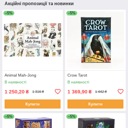
Акційні пропозиції та новинки
–5%
–5%
Animal Mah-Jong
Crow Tarot
В наявності
В наявності
1 250,20
1 369,90
₴
₴
1 316 ₴
1 442 ₴
Купити
Купити
–5%
–5%