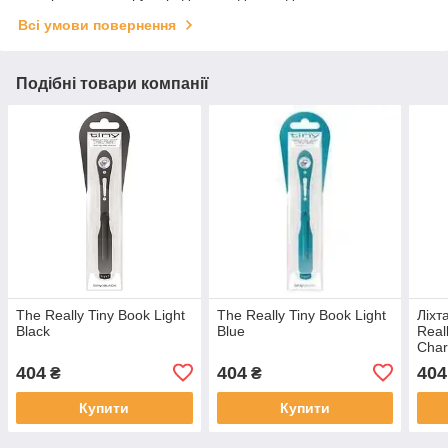
Всі умови повернення
Подібні товари компанії
The Really Tiny Book Light
The Really Tiny Book Light
Ліхт
Black
Blue
Real
Char
404
404
404
₴
₴
Купити
Купити