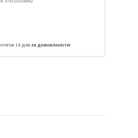
од:
9781529108842
ротягом 14 днів
за домовленістю