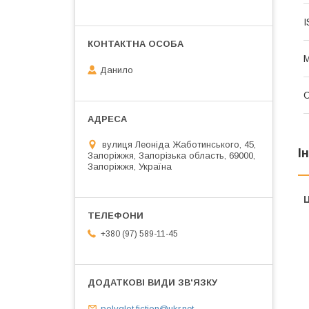
I
М
Данило
вулиця Леоніда Жаботинського, 45,
І
Запоріжжя, Запорізька область, 69000,
Запоріжжя, Україна
Ц
+380 (97) 589-11-45
polyglot.fiction@ukr.net