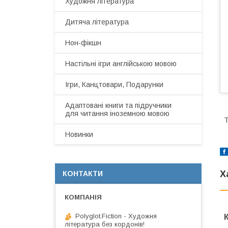
Художня література
Дитяча література
Нон-фікшн
Настільні ігри англійською мовою
Ігри, Канцтовари, Подарунки
Адаптовані книги та підручники
для читання іноземною мовою
T
Новинки
Х
КОНТАКТИ
Polyglot.Fiction - Художня
література без кордонів!