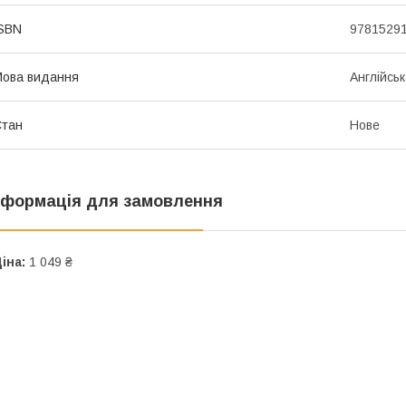
SBN
9781529
ова видання
Англійсь
Стан
Нове
нформація для замовлення
іна:
1 049 ₴