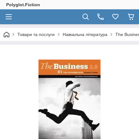
Polyglot.Fiction
Товари та послуги
Навчальна література
The Busines