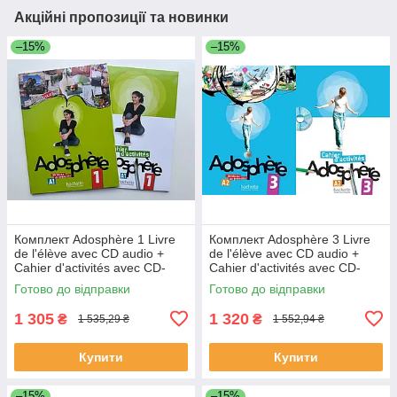
Акційні пропозиції та новинки
–15%
–15%
Комплект Adosphère 1 Livre
Комплект Adosphère 3 Livre
de l'élève avec CD audio +
de l'élève avec CD audio +
Cahier d'activités avec CD-
Cahier d'activités avec CD-
ROM (оригинал)
ROM (оригинал)
Готово до відправки
Готово до відправки
1 305
1 320
₴
₴
1 535,29 ₴
1 552,94 ₴
Купити
Купити
–15%
–15%