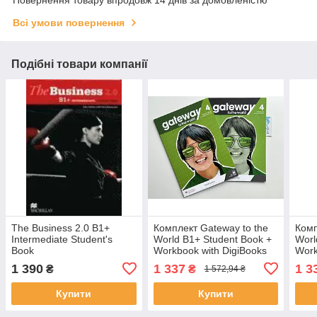
Повернення товару впродовж 14 днів за домовленістю
Всі умови повернення
Подібні товари компанії
The Business 2.0 B1+
Комплект Gateway to the
Комп
Intermediate Student's
World B1+ Student Book +
Worl
Book
Workbook with DigiBooks
Work
(Підручник + робочий
(Під
1 390
1 337
1 3
₴
₴
1 572,94 ₴
зошит)
зоши
Купити
Купити