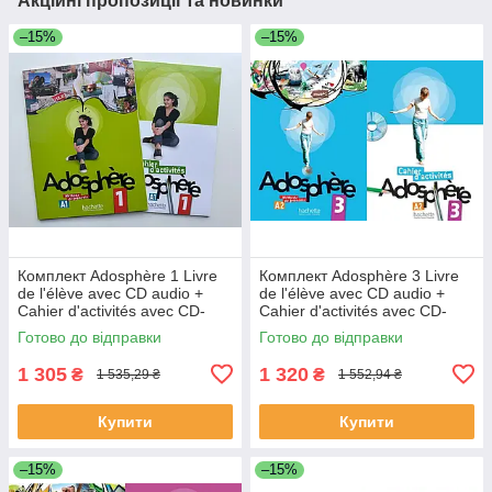
Акційні пропозиції та новинки
–15%
–15%
Комплект Adosphère 1 Livre
Комплект Adosphère 3 Livre
de l'élève avec CD audio +
de l'élève avec CD audio +
Cahier d'activités avec CD-
Cahier d'activités avec CD-
ROM (оригинал)
ROM (оригинал)
Готово до відправки
Готово до відправки
1 305
1 320
₴
₴
1 535,29 ₴
1 552,94 ₴
Купити
Купити
–15%
–15%