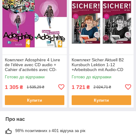
Комплект Adosphère 4 Livre
Комплект Sicher Aktuell B2
de l'élève avec CD audio +
Kursbuch Lektion 1-12
Cahier d'activités avec CD-
+Arbeitsbuch mit Audio-CD
ROM (оригинал)
Lektion 1-12 (оригинал)
Готово до відправки
Готово до відправки
1 305
1 721
₴
₴
1 535,29 ₴
2 024,71 ₴
Купити
Купити
Про нас
98% позитивних з 401 відгука за рік