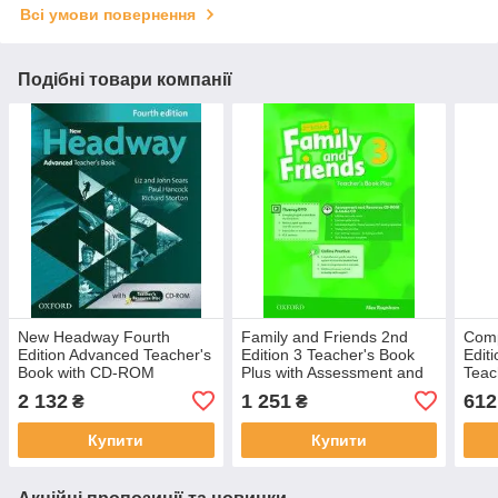
Всі умови повернення
Подібні товари компанії
New Headway Fourth
Family and Friends 2nd
Comp
Edition Advanced Teacher's
Edition 3 Teacher's Book
Edit
Book with CD-ROM
Plus with Assessment and
Teac
Resource CD-ROM and
RO
2 132
1 251
612
₴
₴
Audio CD
Купити
Купити