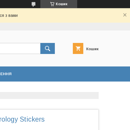
Кошик
ся з вами
Кошик
НЕННЯ
rology Stickers