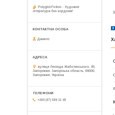
Polyglot.Fiction - Художня
література без кордонів!
S
Данило
Х
вулиця Леоніда Жаботинського, 45,
Запоріжжя, Запорізька область, 69000,
Запоріжжя, Україна
I
+380 (97) 589-11-45