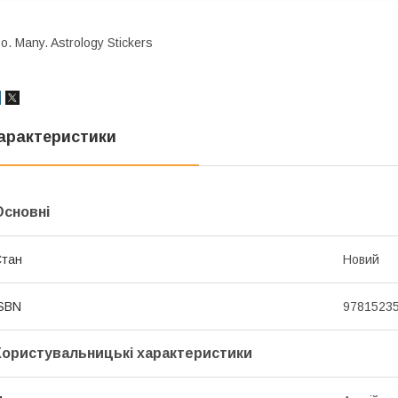
o. Many. Astrology Stickers
арактеристики
Основні
Стан
Новий
SBN
9781523
Користувальницькі характеристики