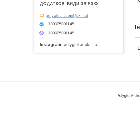
М
polyglot.fiction@ukr.net
+380975891145
І
+380975891145
Instagram
polyglot.books.ua
Ц