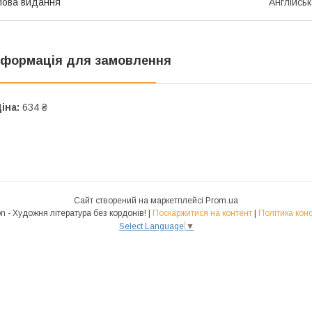
ова видання
Англійсь
нформація для замовлення
іна:
634 ₴
Сайт створений на маркетплейсі
Prom.ua
Polyglot.Fiction - Художня література без кордонів! |
Поскаржитися на контент
|
Політика кон
Select Language
▼