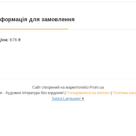
нформація для замовлення
іна:
676 ₴
Сайт створений на маркетплейсі
Prom.ua
Polyglot.Fiction - Художня література без кордонів! |
Поскаржитися на контент
|
Політика кон
Select Language
▼