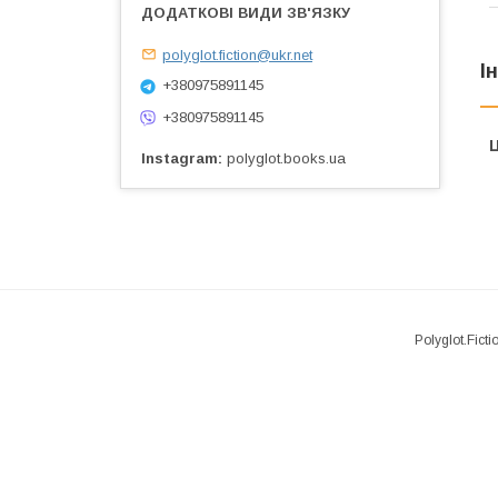
polyglot.fiction@ukr.net
І
+380975891145
+380975891145
Ц
Instagram
polyglot.books.ua