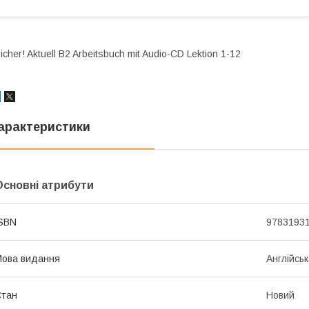
icher! Aktuell B2 Arbeitsbuch mit Audio-CD Lektion 1-12
арактеристики
Основні атрибути
SBN
9783193
ова видання
Англійсь
Стан
Новий