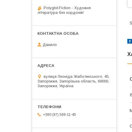
Polyglot.Fiction - Художня
література без кордонів!
S
Данило
Х
вулиця Леоніда Жаботинського, 45,
Запоріжжя, Запорізька область, 69000,
Запоріжжя, Україна
I
М
+380 (97) 589-11-45