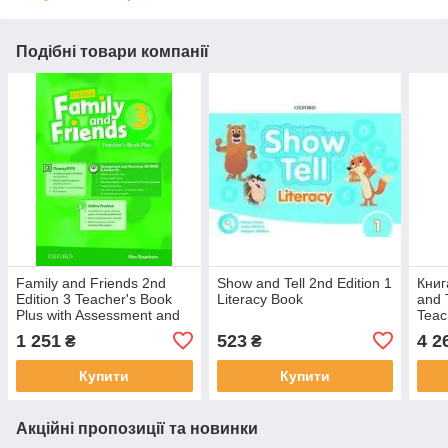
Подібні товари компанії
Family and Friends 2nd
Show and Tell 2nd Edition 1
Книг
Edition 3 Teacher's Book
Literacy Book
and 
Plus with Assessment and
Teac
Resource CD-ROM and
1 251
523
4 2
₴
₴
Audio CD
Купити
Купити
Акційні пропозиції та новинки