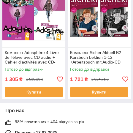
Комплект Adosphère 4 Livre
Комплект Sicher Aktuell B2
de l'élève avec CD audio +
Kursbuch Lektion 1-12
Cahier d'activités avec CD-
+Arbeitsbuch mit Audio-CD
ROM (оригинал)
Lektion 1-12 (оригинал)
Готово до відправки
Готово до відправки
1 305
1 721
₴
₴
1 535,29 ₴
2 024,71 ₴
Купити
Купити
Про нас
98% позитивних з 404 відгуків за рік
Працює з 17.03.2025