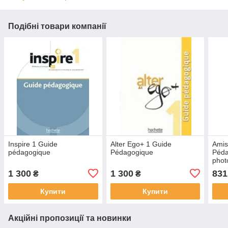
Подібні товари компанії
Inspire 1 Guide
Alter Ego+ 1 Guide
Amis
pédagogique
Pédagogique
Péda
phot
1 300
1 300
831
₴
₴
Купити
Купити
Акційні пропозиції та новинки