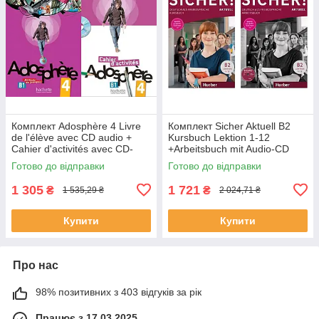
Комплект Adosphère 4 Livre
Комплект Sicher Aktuell B2
de l'élève avec CD audio +
Kursbuch Lektion 1-12
Cahier d'activités avec CD-
+Arbeitsbuch mit Audio-CD
ROM (оригинал)
Lektion 1-12 (оригинал)
Готово до відправки
Готово до відправки
1 305
1 721
₴
₴
1 535,29 ₴
2 024,71 ₴
Купити
Купити
Про нас
98% позитивних з 403 відгуків за рік
Працює з 17.03.2025