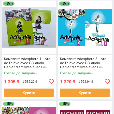
–15%
–15%
Комплект Adosphère 1 Livre
Комплект Adosphère 3 Livre
de l'élève avec CD audio +
de l'élève avec CD audio +
Cahier d'activités avec CD-
Cahier d'activités avec CD-
ROM (оригинал)
ROM (оригинал)
Готово до відправки
Готово до відправки
1 305
1 320
₴
₴
1 535,29 ₴
1 552,94 ₴
Купити
Купити
–15%
–15%