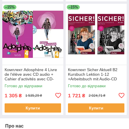
–15%
–15%
Комплект Adosphère 4 Livre
Комплект Sicher Aktuell B2
de l'élève avec CD audio +
Kursbuch Lektion 1-12
Cahier d'activités avec CD-
+Arbeitsbuch mit Audio-CD
ROM (оригинал)
Lektion 1-12 (оригинал)
Готово до відправки
Готово до відправки
1 305
1 721
₴
₴
1 535,29 ₴
2 024,71 ₴
Купити
Купити
Про нас