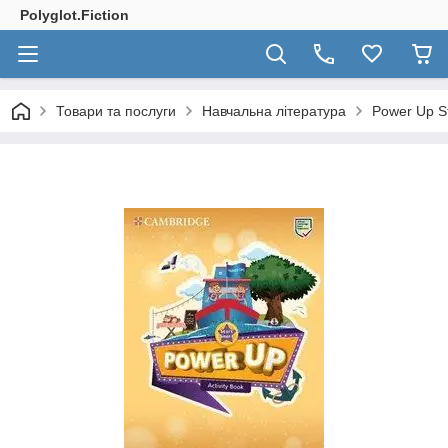
Polyglot.Fiction
Товари та послуги
Навчальна література
Power Up St