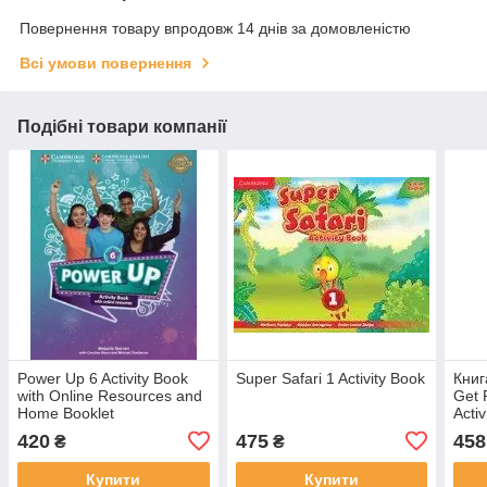
Повернення товару впродовж 14 днів за домовленістю
Всі умови повернення
Подібні товари компанії
Power Up 6 Activity Book
Super Safari 1 Activity Book
Книг
with Online Resources and
Get 
Home Booklet
Acti
420
475
458
₴
₴
Купити
Купити