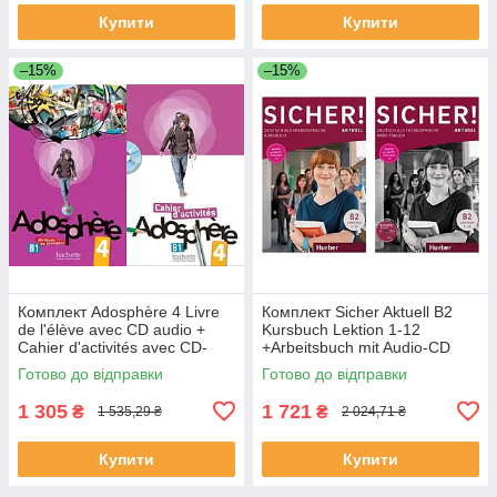
Купити
Купити
–15%
–15%
Комплект Adosphère 4 Livre
Комплект Sicher Aktuell B2
de l'élève avec CD audio +
Kursbuch Lektion 1-12
Cahier d'activités avec CD-
+Arbeitsbuch mit Audio-CD
ROM (оригинал)
Lektion 1-12 (оригинал)
Готово до відправки
Готово до відправки
1 305
1 721
₴
₴
1 535,29 ₴
2 024,71 ₴
Купити
Купити