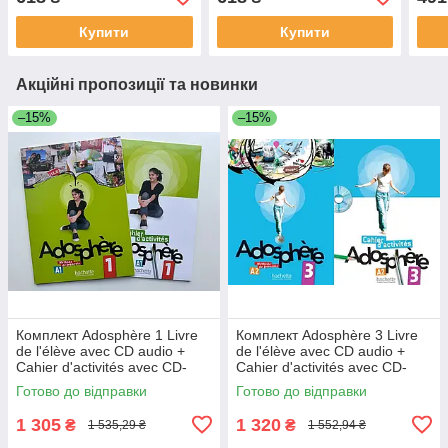
Fun Booklet
Fun Booklet
Купити
Купити
Акційні пропозиції та новинки
–15%
–15%
Комплект Adosphère 1 Livre
Комплект Adosphère 3 Livre
de l'élève avec CD audio +
de l'élève avec CD audio +
Cahier d'activités avec CD-
Cahier d'activités avec CD-
ROM (оригинал)
ROM (оригинал)
Готово до відправки
Готово до відправки
1 305
1 320
₴
₴
1 535,29 ₴
1 552,94 ₴