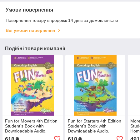
Умови повернення
Повернення товару впродовж 14 днів за домовленістю
Всі умови повернення
Подібні товари компанії
Fun for Movers 4th Edition
Fun for Starters 4th Edition
More
Student's Book with
Student's Book with
Stud
Downloadable Audio,
Downloadable Audio,
Home
Online Activities and Home
Online Activities and Home
Reso
618
618
491
₴
₴