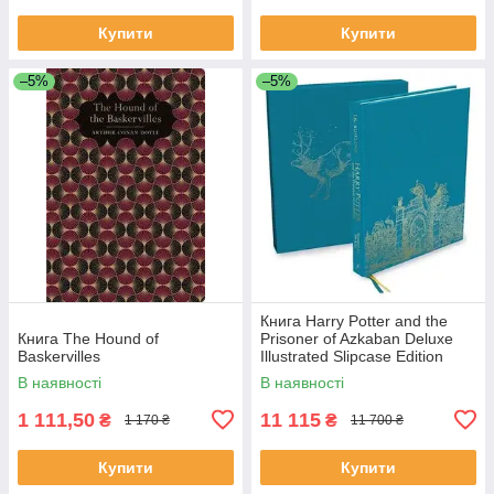
Купити
Купити
–5%
–5%
Книга Harry Potter and the
Книга The Hound of
Prisoner of Azkaban Deluxe
Baskervilles
Illustrated Slipcase Edition
художня література
В наявності
В наявності
1 111,50
11 115
₴
₴
1 170 ₴
11 700 ₴
Купити
Купити