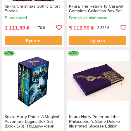
Книга Christmas Gothic Short
Книга The Return To Caraval
Stories
Complete Collection Box Set
В наявності
Готово до відправки
1 111,50
5 112,90
₴
₴
1 170 ₴
5 382 ₴
Купити
Купити
–5%
–5%
Книга Harry Potter: A Magical
Книга Harry Potter and the
Adventure Begins Box Set
Philosopher's Stone Deluxe
(Book 1-3) (Подарунковий
Illustrated Slipcase Edition
набір)
художня література