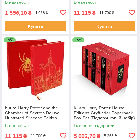
В наявності
В наявності
1 556,10
11 115
₴
₴
1 638 ₴
11 700 ₴
Купити
Купити
–5%
–5%
Книга Harry Potter and the
Книга Harry Potter House
Chamber of Secrets Deluxe
Editions Gryffindor Paperback
Illustrated Slipcase Edition
Box Set (Подарунковий набір)
художня література
В наявності
Готово до відправки
11 115
5 002,70
₴
₴
11 700 ₴
5 266 ₴