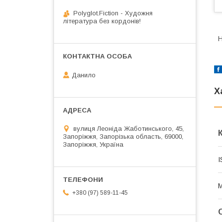
Polyglot.Fiction - Художня
література без кордонів!
H
Данило
Х
вулиця Леоніда Жаботинського, 45,
Запоріжжя, Запорізька область, 69000,
Запоріжжя, Україна
I
М
+380 (97) 589-11-45