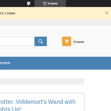
Кошик
ся з вами
Кошик
НЕННЯ
otter: Voldemort's Wand with
ights Up!