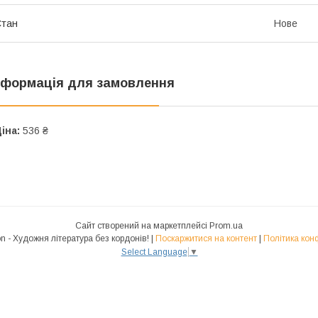
Стан
Нове
нформація для замовлення
іна:
536 ₴
Сайт створений на маркетплейсі
Prom.ua
Polyglot.Fiction - Художня література без кордонів! |
Поскаржитися на контент
|
Політика кон
Select Language
▼