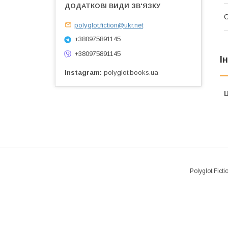
polyglot.fiction@ukr.net
+380975891145
+380975891145
І
Instagram
polyglot.books.ua
Ц