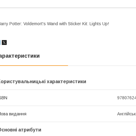
arry Potter: Voldemort's Wand with Sticker Kit: Lights Up!
арактеристики
Користувальницькі характеристики
SBN
9780762
ова видання
Англійсь
Основні атрибути