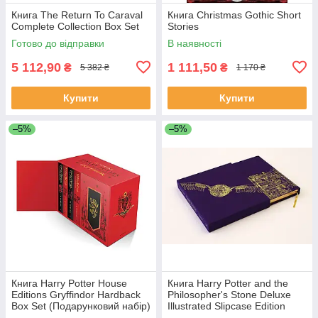
Книга The Return To Caraval
Книга Christmas Gothic Short
Complete Collection Box Set
Stories
Готово до відправки
В наявності
5 112,90
1 111,50
₴
₴
5 382 ₴
1 170 ₴
Купити
Купити
–5%
–5%
Книга Harry Potter House
Книга Harry Potter and the
Editions Gryffindor Hardback
Philosopher's Stone Deluxe
Box Set (Подарунковий набір)
Illustrated Slipcase Edition
художня література