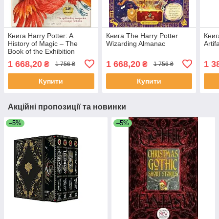
Книга Harry Potter: A
Книга The Harry Potter
Книг
History of Magic – The
Wizarding Almanac
Artif
Book of the Exhibition
1 668,20
1 668,20
1 3
₴
₴
1 756 ₴
1 756 ₴
Купити
Купити
Акційні пропозиції та новинки
–5%
–5%