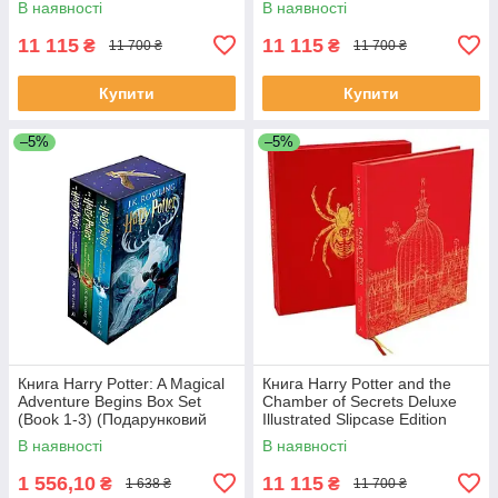
В наявності
В наявності
11 115
11 115
₴
₴
11 700 ₴
11 700 ₴
Купити
Купити
–5%
–5%
Книга Harry Potter: A Magical
Книга Harry Potter and the
Adventure Begins Box Set
Chamber of Secrets Deluxe
(Book 1-3) (Подарунковий
Illustrated Slipcase Edition
набір)
художня література
В наявності
В наявності
1 556,10
11 115
₴
₴
1 638 ₴
11 700 ₴