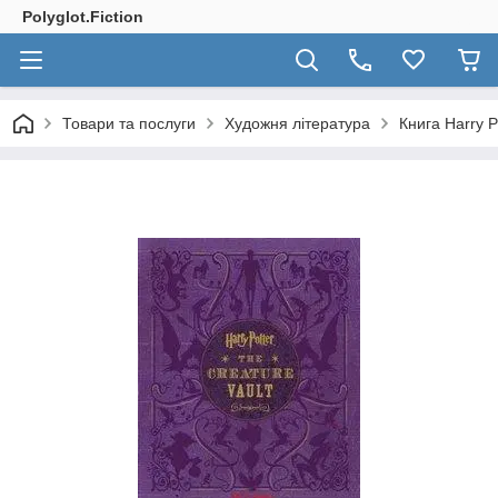
Polyglot.Fiction
Товари та послуги
Художня література
Книга Harry P