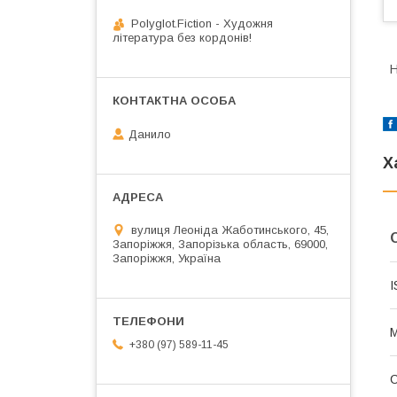
Polyglot.Fiction - Художня
література без кордонів!
H
Данило
Х
вулиця Леоніда Жаботинського, 45,
Запоріжжя, Запорізька область, 69000,
Запоріжжя, Україна
I
М
+380 (97) 589-11-45