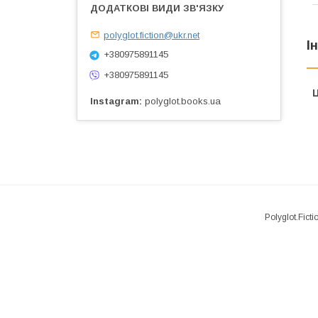
polyglot.fiction@ukr.net
І
+380975891145
+380975891145
Ц
Instagram
polyglot.books.ua