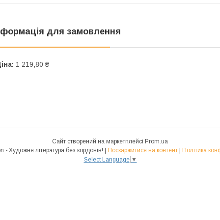
нформація для замовлення
іна:
1 219,80 ₴
Сайт створений на маркетплейсі
Prom.ua
Polyglot.Fiction - Художня література без кордонів! |
Поскаржитися на контент
|
Політика кон
Select Language
▼