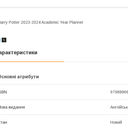
arry Potter 2023-2024 Academic Year Planner
арактеристики
Основні атрибути
SBN
9798886
ова видання
Англійсь
Стан
Новий