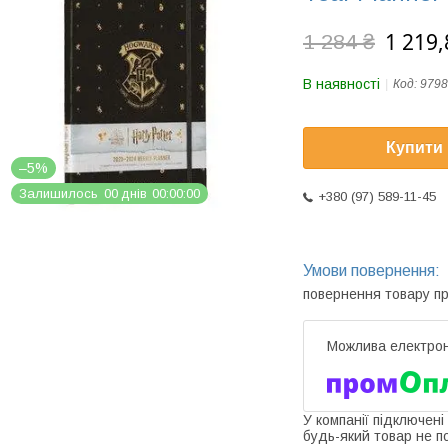
1 219,
1 284 ₴
В наявності
Код:
9798
Купити
–5%
Залишилось
0
0
днів
0
0
0
0
0
0
+380 (97) 589-11-45
повернення товару п
У компанії підключені
будь-який товар не п