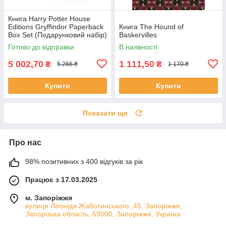
Книга Harry Potter House
Editions Gryffindor Paperback
Книга The Hound of
Box Set (Подарунковий набір)
Baskervilles
Готово до відправки
В наявності
5 002,70
1 111,50
₴
₴
5 266 ₴
1 170 ₴
Купити
Купити
Показати ще
Про нас
98% позитивних з 400 відгуків за рік
Працює з 17.03.2025
м. Запоріжжя
вулиця Леоніда Жаботинського, 45, Запоріжжя,
Запорізька область, 69000, Запоріжжя, Україна