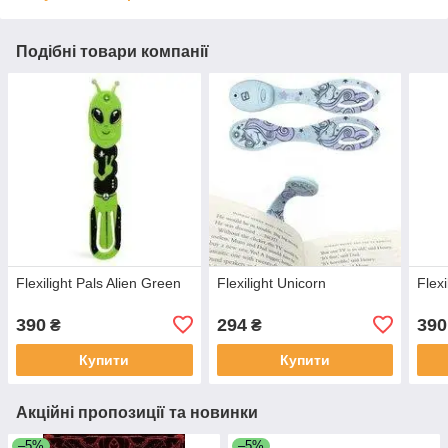
Подібні товари компанії
Flexilight Pals Alien Green
Flexilight Unicorn
Flexi
390
294
390
₴
₴
Купити
Купити
Акційні пропозиції та новинки
–5%
–5%