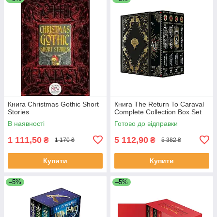
Книга Christmas Gothic Short
Книга The Return To Caraval
Stories
Complete Collection Box Set
В наявності
Готово до відправки
1 111,50
5 112,90
₴
₴
1 170 ₴
5 382 ₴
Купити
Купити
–5%
–5%