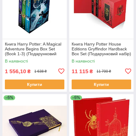
Книга Harry Potter: A Magical
Книга Harry Potter House
Adventure Begins Box Set
Editions Gryffindor Hardback
(Book 1-3) (Подарунковий
Box Set (Подарунковий набір)
набір)
В наявності
В наявності
1 556,10
11 115
₴
₴
1 638 ₴
11 700 ₴
Купити
Купити
–5%
–5%