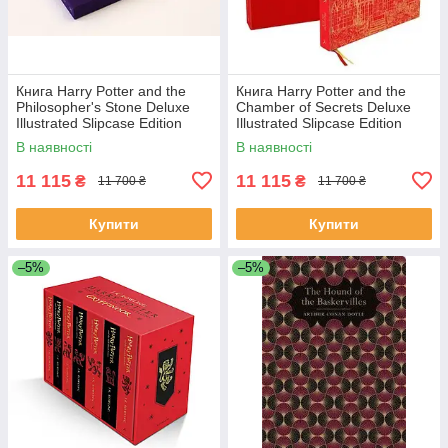
Книга Harry Potter and the
Книга Harry Potter and the
Philosopher's Stone Deluxe
Chamber of Secrets Deluxe
Illustrated Slipcase Edition
Illustrated Slipcase Edition
художня література
художня література
В наявності
В наявності
11 115
11 115
₴
₴
11 700 ₴
11 700 ₴
Купити
Купити
–5%
–5%