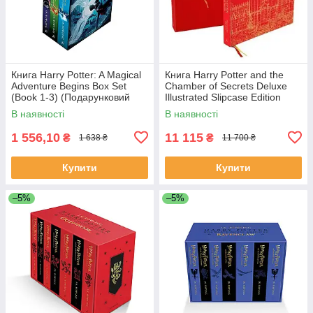
Книга Harry Potter: A Magical
Книга Harry Potter and the
Adventure Begins Box Set
Chamber of Secrets Deluxe
(Book 1-3) (Подарунковий
Illustrated Slipcase Edition
набір)
художня література
В наявності
В наявності
1 556,10
11 115
₴
₴
1 638 ₴
11 700 ₴
Купити
Купити
–5%
–5%