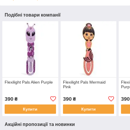
Подібні товари компанії
Flexilight Pals Alien Purple
Flexilight Pals Mermaid
Flex
Pink
Purp
390
390
390
₴
₴
Купити
Купити
Акційні пропозиції та новинки