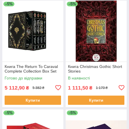
–5%
–5%
Книга The Return To Caraval
Книга Christmas Gothic Short
Complete Collection Box Set
Stories
Готово до відправки
В наявності
5 112,90
1 111,50
₴
₴
5 382 ₴
1 170 ₴
Купити
Купити
–5%
–5%