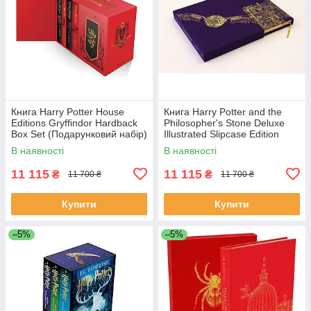
Книга Harry Potter House
Книга Harry Potter and the
Editions Gryffindor Hardback
Philosopher's Stone Deluxe
Box Set (Подарунковий набір)
Illustrated Slipcase Edition
художня література
В наявності
В наявності
11 115
11 115
₴
₴
11 700 ₴
11 700 ₴
Купити
Купити
–5%
–5%