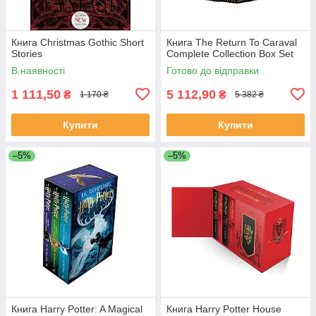
Книга Christmas Gothic Short
Книга The Return To Caraval
Stories
Complete Collection Box Set
В наявності
Готово до відправки
1 111,50
5 112,90
₴
₴
1 170 ₴
5 382 ₴
Купити
Купити
–5%
–5%
Книга Harry Potter: A Magical
Книга Harry Potter House