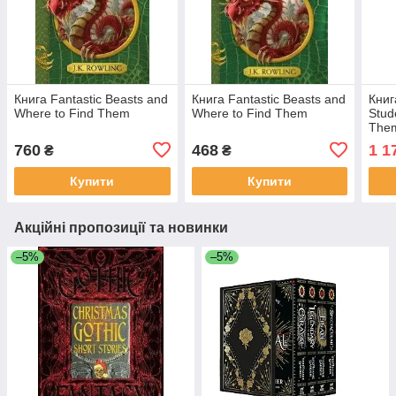
Книга Fantastic Beasts and
Книга Fantastic Beasts and
Книг
Where to Find Them
Where to Find Them
Stud
The
760
468
1 1
₴
₴
Купити
Купити
Акційні пропозиції та новинки
–5%
–5%