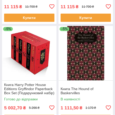
11 115
11 115
₴
₴
11 700 ₴
11 700 ₴
Купити
Купити
–5%
–5%
Книга Harry Potter House
Editions Gryffindor Paperback
Книга The Hound of
Box Set (Подарунковий набір)
Baskervilles
Готово до відправки
В наявності
5 002,70
1 111,50
₴
₴
5 266 ₴
1 170 ₴