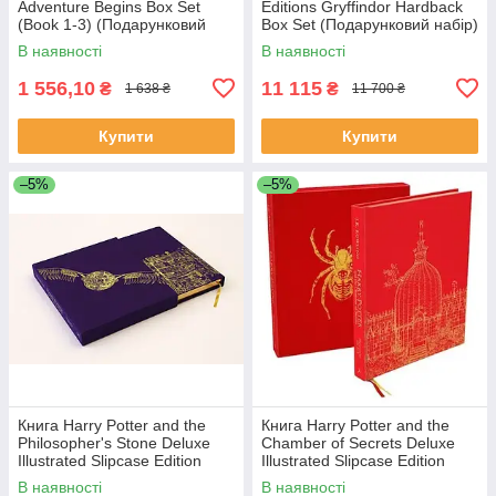
Adventure Begins Box Set
Editions Gryffindor Hardback
(Book 1-3) (Подарунковий
Box Set (Подарунковий набір)
набір)
В наявності
В наявності
1 556,10
11 115
₴
₴
1 638 ₴
11 700 ₴
Купити
Купити
–5%
–5%
Книга Harry Potter and the
Книга Harry Potter and the
Philosopher's Stone Deluxe
Chamber of Secrets Deluxe
Illustrated Slipcase Edition
Illustrated Slipcase Edition
художня література
художня література
В наявності
В наявності