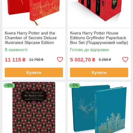
Книга Harry Potter and the
Книга Harry Potter House
Chamber of Secrets Deluxe
Editions Gryffindor Paperback
Illustrated Slipcase Edition
Box Set (Подарунковий набір)
художня література
В наявності
Готово до відправки
11 115
5 002,70
₴
₴
11 700 ₴
5 266 ₴
Купити
Купити
–5%
–5%