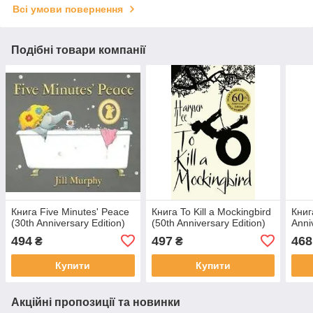
Всі умови повернення
Подібні товари компанії
Книга Five Minutes' Peace
Книга To Kill a Mockingbird
Книг
(30th Anniversary Edition)
(50th Anniversary Edition)
Anni
494
497
468
₴
₴
Купити
Купити
Акційні пропозиції та новинки