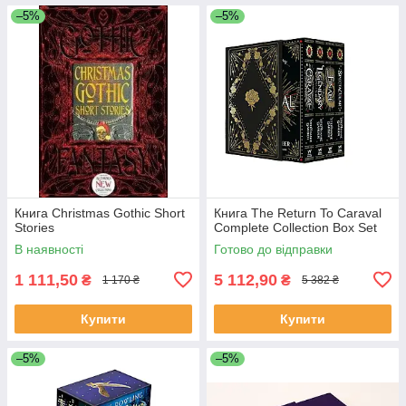
–5%
–5%
Книга Christmas Gothic Short
Книга The Return To Caraval
Stories
Complete Collection Box Set
В наявності
Готово до відправки
1 111,50
5 112,90
₴
₴
1 170 ₴
5 382 ₴
Купити
Купити
–5%
–5%