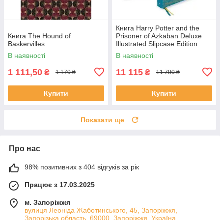
Книга Harry Potter and the
Книга The Hound of
Prisoner of Azkaban Deluxe
Baskervilles
Illustrated Slipcase Edition
художня література
В наявності
В наявності
1 111,50
11 115
₴
₴
1 170 ₴
11 700 ₴
Купити
Купити
Показати ще
Про нас
98% позитивних з 404 відгуків за рік
Працює з 17.03.2025
м. Запоріжжя
вулиця Леоніда Жаботинського, 45, Запоріжжя,
Запорізька область, 69000, Запоріжжя, Україна