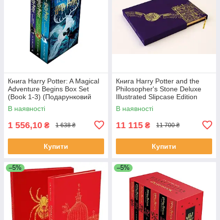
Книга Harry Potter: A Magical
Книга Harry Potter and the
Adventure Begins Box Set
Philosopher's Stone Deluxe
(Book 1-3) (Подарунковий
Illustrated Slipcase Edition
набір)
художня література
В наявності
В наявності
1 556,10
11 115
₴
₴
1 638 ₴
11 700 ₴
Купити
Купити
–5%
–5%