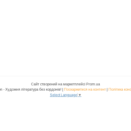
Сайт створений на маркетплейсі
Prom.ua
Polyglot.Fiction - Художня література без кордонів! |
Поскаржитися на контент
|
Політика кон
Select Language
▼