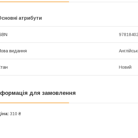
Основні атрибути
SBN
9781840
ова видання
Англійсь
Стан
Новий
нформація для замовлення
іна:
310 ₴