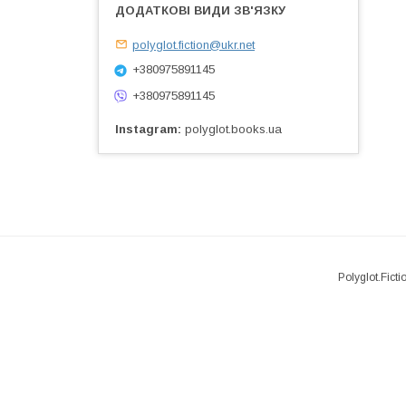
polyglot.fiction@ukr.net
+380975891145
+380975891145
Instagram
polyglot.books.ua