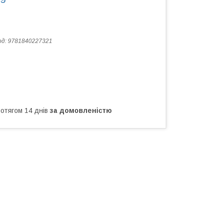
од:
9781840227321
ротягом 14 днів
за домовленістю