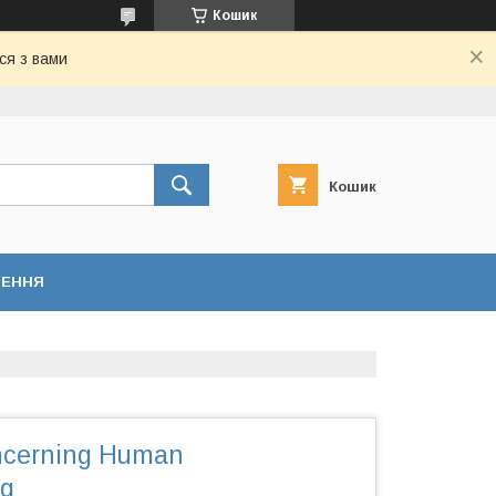
Кошик
ся з вами
Кошик
НЕННЯ
ncerning Human
ng