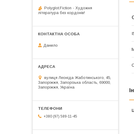
Polyglot.Fiction - Художня
література без кордонів!
I
Данило
М
вулиця Леоніда Жаботинського, 45,
Запоріжжя, Запорізька область, 69000,
Запоріжжя, Україна
І
Ц
+380 (97) 589-11-45