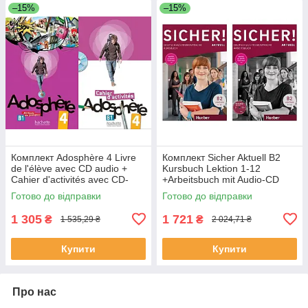
–15%
–15%
Комплект Adosphère 4 Livre
Комплект Sicher Aktuell B2
de l'élève avec CD audio +
Kursbuch Lektion 1-12
Cahier d'activités avec CD-
+Arbeitsbuch mit Audio-CD
ROM (оригинал)
Lektion 1-12 (оригинал)
Готово до відправки
Готово до відправки
1 305
1 721
₴
₴
1 535,29 ₴
2 024,71 ₴
Купити
Купити
Про нас