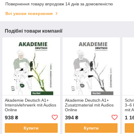
Повернення товару впродовж 14 днів за домовленістю
Всі умови повернення
Подібні товари компанії
Akademie Deutsch A1+
Akademie Deutsch A1+
Schr
Intensivlehrwerk mit Audios
Zusatzmaterial mit Audios
3–6 
Online
Online
mit 
938
394
1 1
₴
₴
Купити
Купити