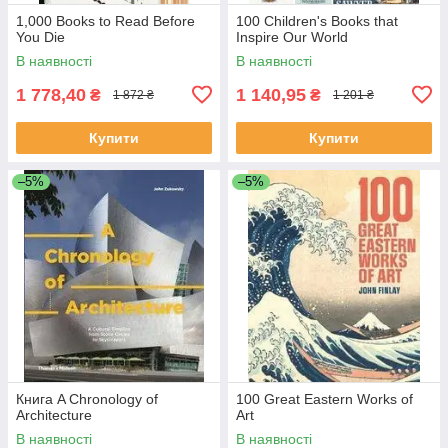
1,000 Books to Read Before
100 Children's Books that
You Die
Inspire Our World
В наявності
В наявності
1 778,40
1 140,95
₴
₴
1 872 ₴
1 201 ₴
Купити
Купити
–5%
–5%
Книга A Chronology of
100 Great Eastern Works of
Architecture
Art
В наявності
В наявності