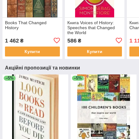
Books That Changed
Книга Voices of History:
Книг
History
Speeches that Changed
Chan
the World
1 462
586
1 1
₴
₴
Купити
Купити
Акційні пропозиції та новинки
–5%
–5%