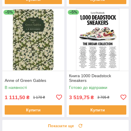
–5%
–5%
Книга 1000 Deadstock
Anne of Green Gables
Sneakers
В наявності
Готово до відправки
1 111,50
3 519,75
₴
₴
1 170 ₴
3 705 ₴
Купити
Купити
Показати ще