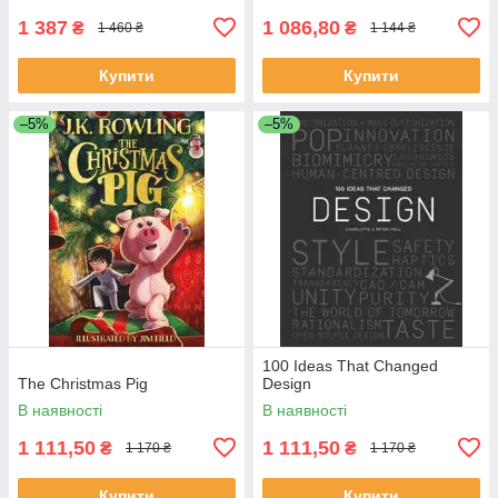
1 387
1 086,80
₴
₴
1 460 ₴
1 144 ₴
Купити
Купити
–5%
–5%
100 Ideas That Changed
The Christmas Pig
Design
В наявності
В наявності
1 111,50
1 111,50
₴
₴
1 170 ₴
1 170 ₴
Купити
Купити