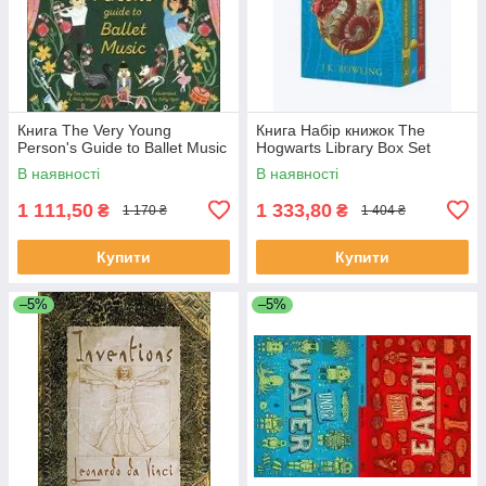
Книга The Very Young
Книга Набір книжок The
Person's Guide to Ballet Music
Hogwarts Library Box Set
В наявності
В наявності
1 111,50
1 333,80
₴
₴
1 170 ₴
1 404 ₴
Купити
Купити
–5%
–5%