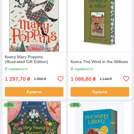
Книга Mary Poppins
(Illustrated Gift Edition)
Книга The Wind in the Willows
В наявності
В наявності
1 297,70
1 086,80
₴
₴
1 366 ₴
1 144 ₴
Купити
Купити
–5%
–5%