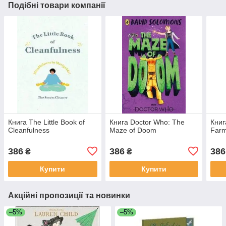
Подібні товари компанії
Книга The Little Book of
Книга Doctor Who: The
Книг
Cleanfulness
Maze of Doom
Far
386
386
386
₴
₴
Купити
Купити
Акційні пропозиції та новинки
–5%
–5%