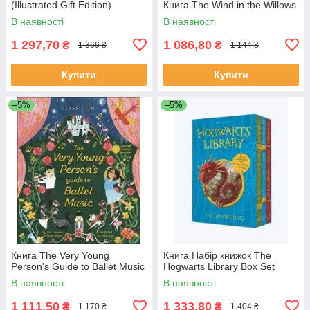
(Illustrated Gift Edition)
Книга The Wind in the Willows
В наявності
В наявності
1 297,70
1 086,80
₴
₴
1 366 ₴
1 144 ₴
Купити
Купити
–5%
–5%
Книга The Very Young
Книга Набір книжок The
Person's Guide to Ballet Music
Hogwarts Library Box Set
В наявності
В наявності
1 111,50
1 333,80
₴
₴
1 170 ₴
1 404 ₴