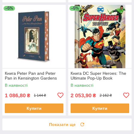
–5%
–5%
Книга Peter Pan and Peter
Книга DC Super Heroes: The
Pan in Kensington Gardens
Ultimate Pop-Up Book
В наявності
В наявності
1 086,80
2 053,90
₴
₴
1 144 ₴
2 162 ₴
Купити
Купити
Показати ще