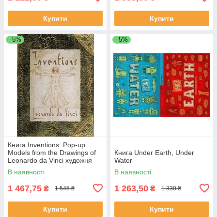
Купити
Купити
–5%
–5%
Книга Inventions: Pop-up
Models from the Drawings of
Книга Under Earth, Under
Leonardo da Vinci художня
Water
література
В наявності
В наявності
1 467,75
1 263,50
₴
₴
1 545 ₴
1 330 ₴
Купити
Купити