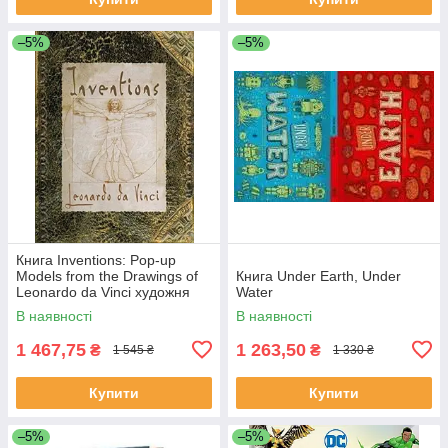
–5%
–5%
Книга Inventions: Pop-up
Models from the Drawings of
Книга Under Earth, Under
Leonardo da Vinci художня
Water
література
В наявності
В наявності
1 467,75
1 263,50
₴
₴
1 545 ₴
1 330 ₴
Купити
Купити
–5%
–5%