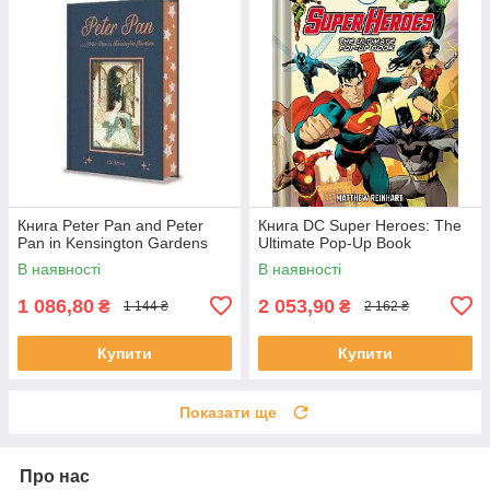
Книга Peter Pan and Peter
Книга DC Super Heroes: The
Pan in Kensington Gardens
Ultimate Pop-Up Book
В наявності
В наявності
1 086,80
2 053,90
₴
₴
1 144 ₴
2 162 ₴
Купити
Купити
Показати ще
Про нас