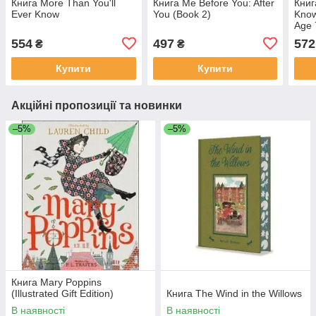
Книга More Than You'll
Книга Me Before You: After
Книг
Ever Know
You (Book 2)
Know
Age 
554
497
572
₴
₴
Купити
Купити
Акційні пропозиції та новинки
–5%
–5%
Книга Mary Poppins
(Illustrated Gift Edition)
Книга The Wind in the Willows
В наявності
В наявності