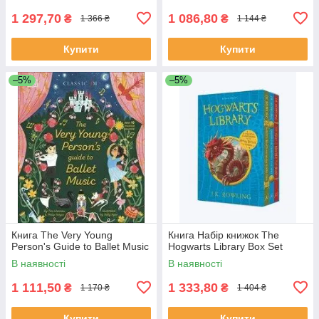
1 297,70
1 086,80
₴
₴
1 366 ₴
1 144 ₴
Купити
Купити
–5%
–5%
Книга The Very Young
Книга Набір книжок The
Person's Guide to Ballet Music
Hogwarts Library Box Set
В наявності
В наявності
1 111,50
1 333,80
₴
₴
1 170 ₴
1 404 ₴
Купити
Купити