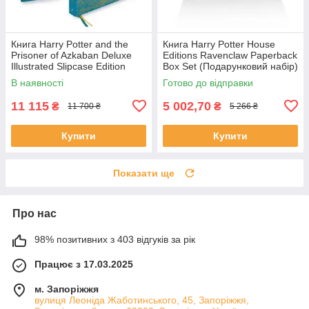
Книга Harry Potter and the
Книга Harry Potter House
Prisoner of Azkaban Deluxe
Editions Ravenclaw Paperback
Illustrated Slipcase Edition
Box Set (Подарунковий набір)
художня література
В наявності
Готово до відправки
11 115
5 002,70
₴
₴
11 700 ₴
5 266 ₴
Купити
Купити
Показати ще
Про нас
98% позитивних з 403 відгуків за рік
Працює з 17.03.2025
м. Запоріжжя
вулиця Леоніда Жаботинського, 45, Запоріжжя,