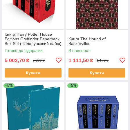
Книга Harry Potter House
Editions Gryffindor Paperback
Книга The Hound of
Box Set (Подарунковий набір)
Baskervilles
Готово до відправки
В наявності
5 002,70
1 111,50
₴
₴
5 266 ₴
1 170 ₴
Купити
Купити
–5%
–5%