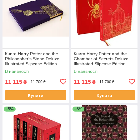
Книга Harry Potter and the
Книга Harry Potter and the
Philosopher's Stone Deluxe
Chamber of Secrets Deluxe
Illustrated Slipcase Edition
Illustrated Slipcase Edition
художня література
художня література
В наявності
В наявності
11 115
11 115
₴
₴
11 700 ₴
11 700 ₴
Купити
Купити
–5%
–5%