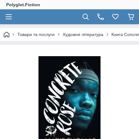
Polyglot.Fiction
Товари та послуги
Художня література
Книга Concre