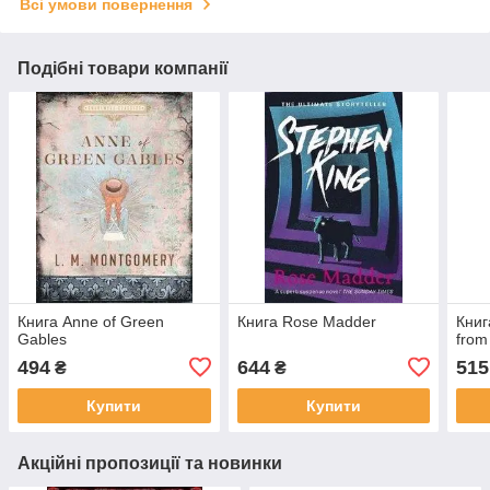
Всі умови повернення
Подібні товари компанії
Книга Anne of Green
Книга Rose Madder
Книг
Gables
from
494
644
515
₴
₴
Купити
Купити
Акційні пропозиції та новинки