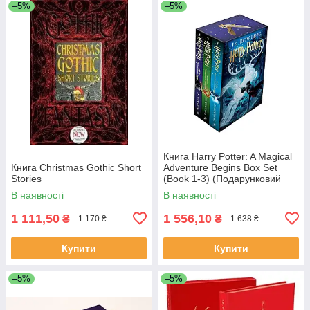
–5%
–5%
Книга Harry Potter: A Magical
Книга Christmas Gothic Short
Adventure Begins Box Set
Stories
(Book 1-3) (Подарунковий
набір)
В наявності
В наявності
1 111,50
1 556,10
₴
₴
1 170 ₴
1 638 ₴
Купити
Купити
–5%
–5%