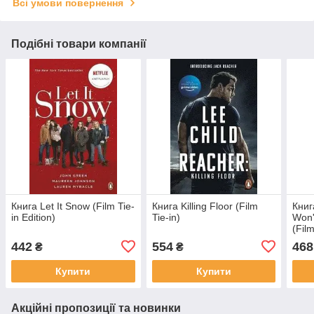
Всі умови повернення
Подібні товари компанії
Книга Let It Snow (Film Tie-
Книга Killing Floor (Film
Книг
in Edition)
Tie-in)
Won'
(Film
442
554
468
₴
₴
Купити
Купити
Акційні пропозиції та новинки