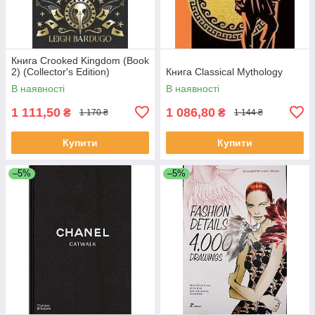
Книга Crooked Kingdom (Book
2) (Collector's Edition)
Книга Classical Mythology
В наявності
В наявності
1 111,50
1 086,80
₴
₴
1 170 ₴
1 144 ₴
Купити
Купити
–5%
–5%