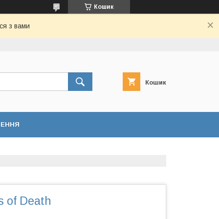
Кошик
ся з вами
Кошик
НЕННЯ
s of Death