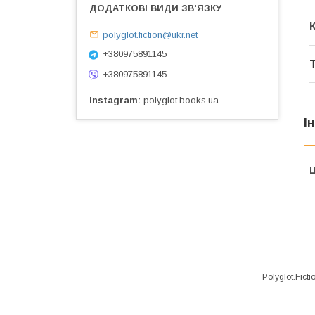
polyglot.fiction@ukr.net
+380975891145
Т
+380975891145
Instagram
polyglot.books.ua
І
Ц