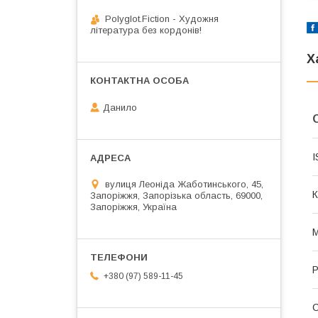
Polyglot.Fiction - Художня
література без кордонів!
Х
Данило
I
вулиця Леоніда Жаботинського, 45,
К
Запоріжжя, Запорізька область, 69000,
Запоріжжя, Україна
М
Р
+380 (97) 589-11-45