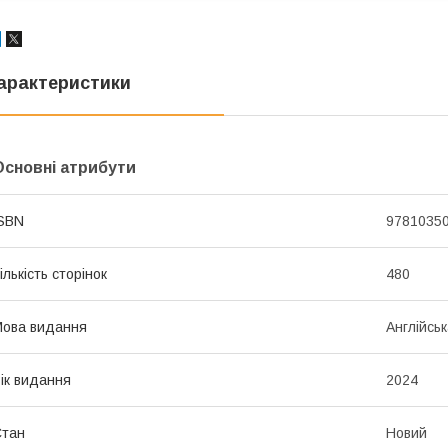
арактеристики
Основні атрибути
SBN
9781035
ількість сторінок
480
ова видання
Англійсь
ік видання
2024
Стан
Новий