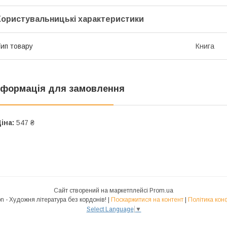
Користувальницькі характеристики
ип товару
Книга
нформація для замовлення
іна:
547 ₴
Сайт створений на маркетплейсі
Prom.ua
Polyglot.Fiction - Художня література без кордонів! |
Поскаржитися на контент
|
Політика кон
Select Language
▼