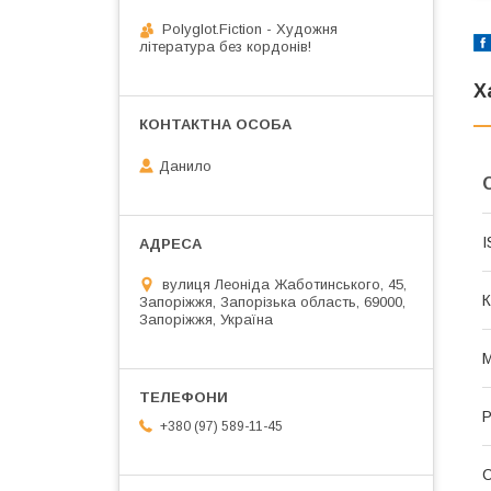
Polyglot.Fiction - Художня
література без кордонів!
Х
Данило
I
вулиця Леоніда Жаботинського, 45,
К
Запоріжжя, Запорізька область, 69000,
Запоріжжя, Україна
М
Р
+380 (97) 589-11-45