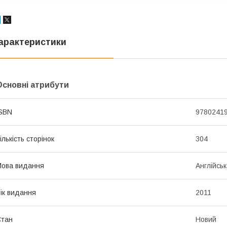
арактеристики
Основні атрибути
SBN
9780241
ількість сторінок
304
ова видання
Англійсь
ік видання
2011
Стан
Новий