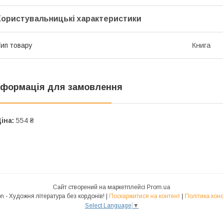
Користувальницькі характеристики
ип товару
Книга
нформація для замовлення
іна:
554 ₴
Сайт створений на маркетплейсі
Prom.ua
Polyglot.Fiction - Художня література без кордонів! |
Поскаржитися на контент
|
Політика кон
Select Language
▼