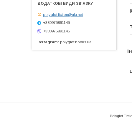
polyglot.fiction@ukr.net
+380975891145
Т
+380975891145
Instagram
polyglot.books.ua
І
Ц