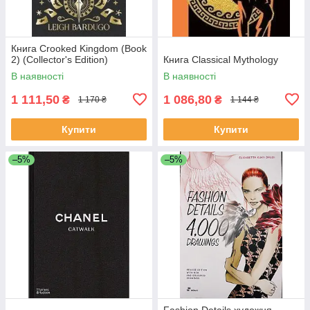
Книга Crooked Kingdom (Book
2) (Collector's Edition)
Книга Classical Mythology
В наявності
В наявності
1 111,50
1 086,80
₴
₴
1 170 ₴
1 144 ₴
Купити
Купити
–5%
–5%
Fashion Details художня