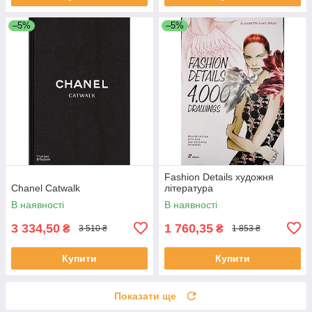
–5%
–5%
Fashion Details художня
Chanel Catwalk
література
В наявності
В наявності
3 334,50
1 760,35
₴
₴
3 510 ₴
1 853 ₴
Купити
Купити
Показати ще