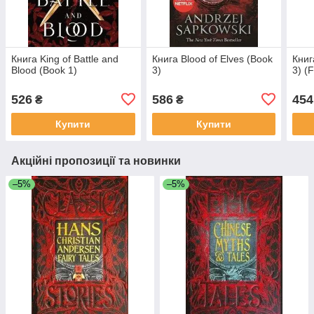
Книга King of Battle and
Книга Blood of Elves (Book
Книг
Blood (Book 1)
3)
3) (F
526
586
454
₴
₴
Купити
Купити
Акційні пропозиції та новинки
–5%
–5%