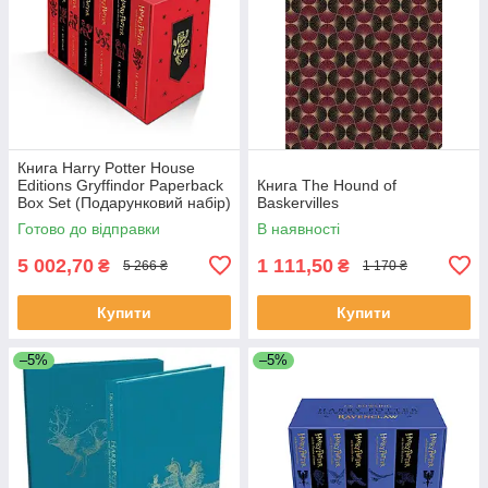
Книга Harry Potter House
Editions Gryffindor Paperback
Книга The Hound of
Box Set (Подарунковий набір)
Baskervilles
Готово до відправки
В наявності
5 002,70
1 111,50
₴
₴
5 266 ₴
1 170 ₴
Купити
Купити
–5%
–5%