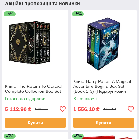
Акційні пропозиції та новинки
–5%
–5%
Книга Harry Potter: A Magical
Книга The Return To Caraval
Adventure Begins Box Set
Complete Collection Box Set
(Book 1-3) (Подарунковий
набір)
Готово до відправки
В наявності
5 112,90
1 556,10
₴
₴
5 382 ₴
1 638 ₴
Купити
Купити
–5%
–5%