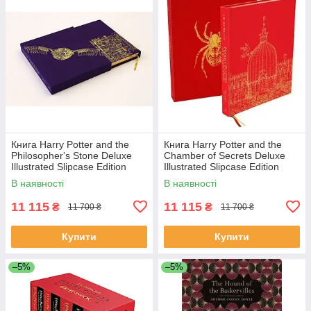
Книга Harry Potter and the
Книга Harry Potter and the
Philosopher's Stone Deluxe
Chamber of Secrets Deluxe
Illustrated Slipcase Edition
Illustrated Slipcase Edition
художня література
художня література
В наявності
В наявності
11 115
11 115
₴
₴
11 700 ₴
11 700 ₴
Купити
Купити
–5%
–5%