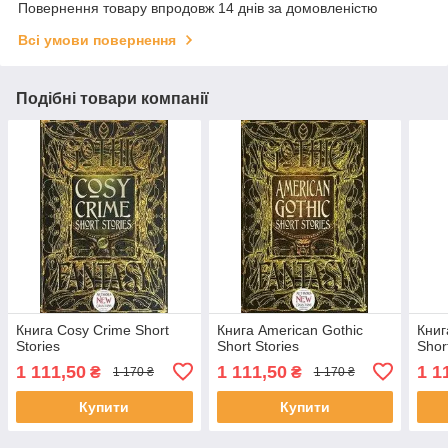
Повернення товару впродовж 14 днів за домовленістю
Всі умови повернення
Подібні товари компанії
Книга Cosy Crime Short
Книга American Gothic
Книг
Stories
Short Stories
Shor
1 111,50
1 111,50
1 1
₴
₴
1 170 ₴
1 170 ₴
Купити
Купити