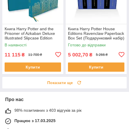
Книга Harry Potter and the
Книга Harry Potter House
Prisoner of Azkaban Deluxe
Editions Ravenclaw Paperback
Illustrated Slipcase Edition
Box Set (Подарунковий набір)
художня література
В наявності
Готово до відправки
11 115
5 002,70
₴
₴
11 700 ₴
5 266 ₴
Купити
Купити
Показати ще
Про нас
98% позитивних з 403 відгуків за рік
Працює з 17.03.2025