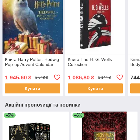
Книга Harry Potter: Hedwig
Книга The H. G. Wells
Книг
Pop-up Advent Calendar
Collection
Body
1 945,60
1 086,80
744
₴
₴
2 048 ₴
1 144 ₴
Купити
Купити
Акційні пропозиції та новинки
–5%
–5%