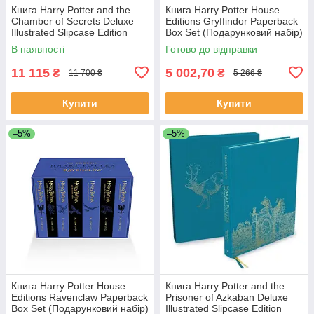
Книга Harry Potter and the
Книга Harry Potter House
Chamber of Secrets Deluxe
Editions Gryffindor Paperback
Illustrated Slipcase Edition
Box Set (Подарунковий набір)
художня література
В наявності
Готово до відправки
11 115
5 002,70
₴
₴
11 700 ₴
5 266 ₴
Купити
Купити
–5%
–5%
Книга Harry Potter House
Книга Harry Potter and the
Editions Ravenclaw Paperback
Prisoner of Azkaban Deluxe
Box Set (Подарунковий набір)
Illustrated Slipcase Edition