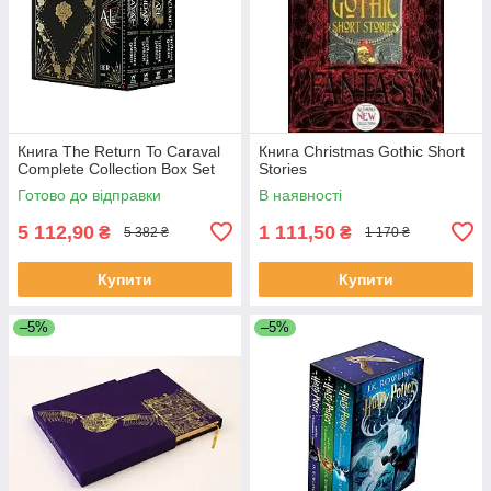
Книга The Return To Caraval
Книга Christmas Gothic Short
Complete Collection Box Set
Stories
Готово до відправки
В наявності
5 112,90
1 111,50
₴
₴
5 382 ₴
1 170 ₴
Купити
Купити
–5%
–5%