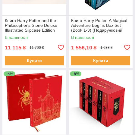
Книга Harry Potter and the
Книга Harry Potter: A Magical
Philosopher's Stone Deluxe
Adventure Begins Box Set
Illustrated Slipcase Edition
(Book 1-3) (Подарунковий
художня література
набір)
В наявності
В наявності
11 115
1 556,10
₴
₴
11 700 ₴
1 638 ₴
Купити
Купити
–5%
–5%