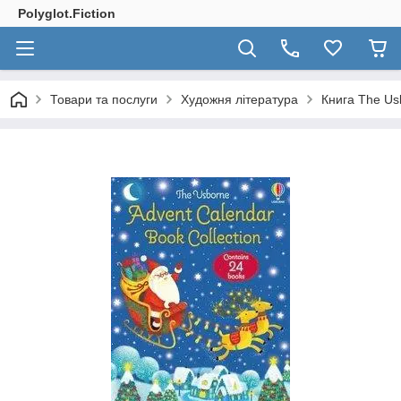
Polyglot.Fiction
Товари та послуги
Художня література
Книга The Usb