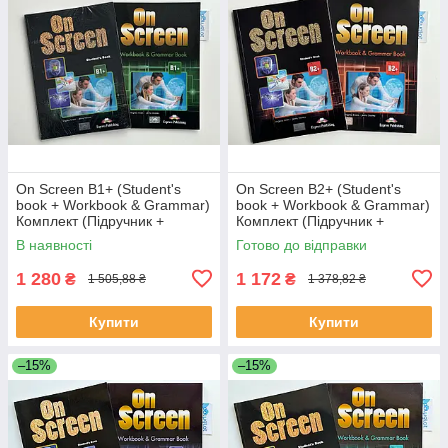
On Screen B1+ (Student's
On Screen B2+ (Student's
book + Workbook & Grammar)
book + Workbook & Grammar)
Комплект (Підручник +
Комплект (Підручник +
робочий зошит)
робочий зошит)
В наявності
Готово до відправки
1 280
1 172
₴
₴
1 505,88 ₴
1 378,82 ₴
Купити
Купити
–15%
–15%