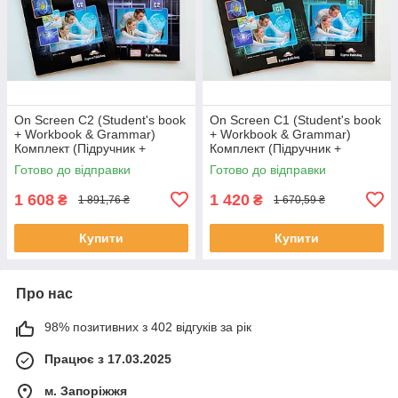
On Screen C2 (Student's book
On Screen C1 (Student's book
+ Workbook & Grammar)
+ Workbook & Grammar)
Комплект (Підручник +
Комплект (Підручник +
робочий зошит)
робочий зошит)
Готово до відправки
Готово до відправки
1 608
1 420
₴
₴
1 891,76 ₴
1 670,59 ₴
Купити
Купити
Про нас
98% позитивних з 402 відгуків за рік
Працює з 17.03.2025
м. Запоріжжя