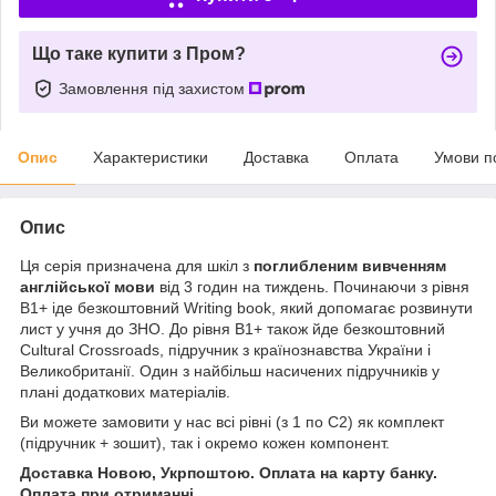
Що таке купити з Пром?
Замовлення під захистом
Опис
Характеристики
Доставка
Оплата
Умови п
Опис
Ця серія призначена для шкіл з
поглибленим вивченням
англійської мови
від 3 годин на тиждень. Починаючи з рівня
В1+ іде безкоштовний Writing book, який допомагає розвинути
лист у учня до ЗНО. До рівня В1+ також йде безкоштовний
Cultural Crossroads, підручник з країнознавства України і
Великобританії. Один з найбільш насичених підручників у
плані додаткових матеріалів.
Ви можете замовити у нас всі рівні (з 1 по С2) як комплект
(підручник + зошит), так і окремо кожен компонент.
Доставка Новою, Укрпоштою. Оплата на карту банку.
Оплата при отриманні.