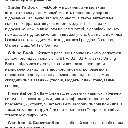
·
Student's Book + i-eBook
– підручник з унікальним
інтерактивним диском, який містить електронну версію
підручника і всі аудіо запису до нього, а також автентичне
відео (4-7 фрагментів до кожного модулю), всі вправи
підручника можна виконати на комп'ютері, відповідей на них
немає, але під час виконання вправи учень бачить, є помилки
і скільки їх, також диск містить додаткові розділи: Dictation,
Games, Quiz, Writing Games
·
Writing Book
– буклет з розвитку навичок письма додається
до кожного підручника рівнів В1 +, В2 і В2 +, містить Writing
Bank – підсумковий розділ, де чітко вказані принципи
написання різних типів творчого письма, допомагають
ефективно підготуватися до виконання одного із самих
складних типів завдань (теорія, модель, план, тренувальні
вправи)
·
Presentation Skills
– буклет для розвитку навичок публічних
виступів з презентаціями, містить інформацію про типи
презентацій, структурі, ефективних засобах, типові помилки, а
також докладні інструкції для створення своїх презентацій за
тематикою підручника
·
Workbook & Grammar Book
– робочий зошит з поглибленим
вивченням граматики