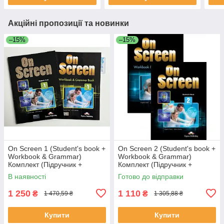
Акційні пропозиції та новинки
–15%
–15%
On Screen 1 (Student's book +
On Screen 2 (Student's book +
Workbook & Grammar)
Workbook & Grammar)
Комплект (Підручник +
Комплект (Підручник +
робочий зошит)
робочий зошит)
В наявності
Готово до відправки
1 250
1 110
₴
₴
1 470,59 ₴
1 305,88 ₴
Купити
Купити