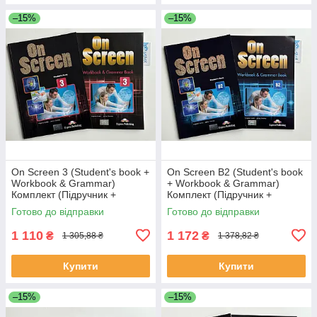
–15%
–15%
On Screen 3 (Student's book +
On Screen B2 (Student's book
Workbook & Grammar)
+ Workbook & Grammar)
Комплект (Підручник +
Комплект (Підручник +
робочий зошит)
робочий зошит)
Готово до відправки
Готово до відправки
1 110
1 172
₴
₴
1 305,88 ₴
1 378,82 ₴
Купити
Купити
–15%
–15%