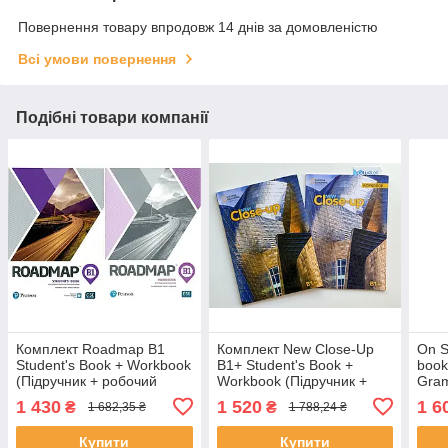
Повернення товару впродовж 14 днів за домовленістю
Всі умови повернення
Подібні товари компанії
Комплект Roadmap B1
Комплект New Close-Up
On S
Student's Book + Workbook
B1+ Student's Book +
book
(Підручник + робочий
Workbook (Підручник +
Gra
зошит)
робочий зошит)
(Під
1 430
1 520
1 6
₴
₴
1 682,35 ₴
1 788,24 ₴
зоши
Купити
Купити