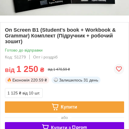
On Screen B1 (Student's book + Workbook &
Grammar) Комплект (Підручник + робочий
зошит)
Готово до відправки
Код: S1279
Опт і роздріб
1 250
від
₴
від 1 470,59 ₴
Економія
220.59 ₴
Залишилось
31 день
1 125 ₴
від 10 шт.
Купити
або
Купити з