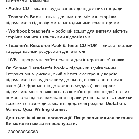
·
Audio-CD
– містить аудіо-запису до підручника і теради
·
Teacher's Book
– книга для вчителя містить сторінки
підручника з відповідями та методичними коментарями
·
Workbook teacher's
– робочий зошит для вчителя містить
сторінки зошита з вписаними відповідями
·
Teacher's Resource Pack & Tests CD-ROM
– диск з тестами
та додатковими ресурсами для вчителя
·
IWB
– програмне забезпечення для інтерактивної дошки
On Screen 1 student's book
– підручник з унікальним
інтерактивним диском, який містить електронну версію
підручника і всі аудіо запису до нього, а також автентичне
відео (4-7 фрагментів до кожного модулю), всі вправи
підручника можна виконати на комп'ютері, відповідей на них
немає, але під час виконання вправи учень бачить, є помилки
і скільки їх, також диск містить додаткові розділи:
Dictation,
Games, Quiz, Writing Games.
Дивіться інші наші пропозиції. Якщо залишилися питання
Ви можете нам зателефонувати:
+380983860583