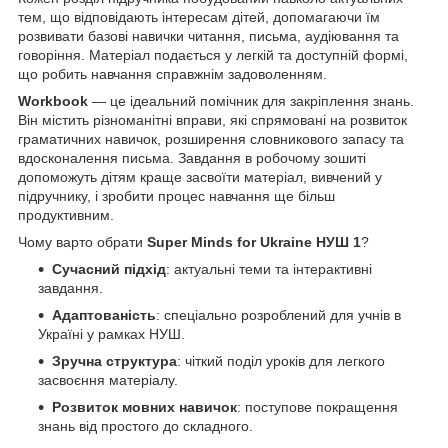
тем, що відповідають інтересам дітей, допомагаючи їм
розвивати базові навички читання, письма, аудіювання та
говоріння. Матеріал подається у легкій та доступній формі,
що робить навчання справжнім задоволенням.
Workbook
— це ідеальний помічник для закріплення знань.
Він містить різноманітні вправи, які спрямовані на розвиток
граматичних навичок, розширення словникового запасу та
вдосконалення письма. Завдання в робочому зошиті
допоможуть дітям краще засвоїти матеріал, вивчений у
підручнику, і зробити процес навчання ще більш
продуктивним.
Чому варто обрати
Super Minds for Ukraine НУШ 1
?
Сучасний підхід
: актуальні теми та інтерактивні
завдання.
Адаптованість
: спеціально розроблений для учнів в
Україні у рамках НУШ.
Зручна структура
: чіткий поділ уроків для легкого
засвоєння матеріалу.
Розвиток мовних навичок
: поступове покращення
знань від простого до складного.