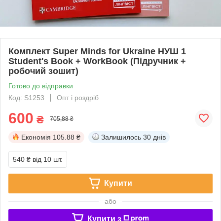
Комплект Super Minds for Ukraine НУШ 1
Student's Book + WorkBook (Підручник +
робочий зошит)
Готово до відправки
Код: S1253
Опт і роздріб
600
₴
705,88 ₴
Економія
105.88 ₴
Залишилось
30 днів
540 ₴
від 10 шт.
Купити
або
Купити з