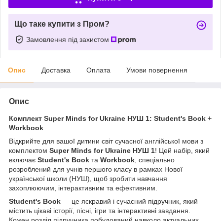
Що таке купити з Пром?
Замовлення під захистом
Опис
Доставка
Оплата
Умови повернення
Опис
Комплект Super Minds for Ukraine НУШ 1: Student's Book +
Workbook
Відкрийте для вашої дитини світ сучасної англійської мови з
комплектом
Super Minds for Ukraine НУШ 1
! Цей набір, який
включає
Student's Book
та
Workbook
, спеціально
розроблений для учнів першого класу в рамках Нової
української школи (НУШ), щоб зробити навчання
захоплюючим, інтерактивним та ефективним.
Student's Book
— це яскравий і сучасний підручник, який
містить цікаві історії, пісні, ігри та інтерактивні завдання.
Кожен розділ підручника побудований навколо актуальних