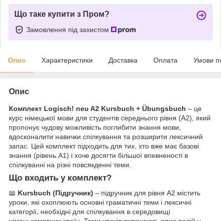
Що таке купити з Пром?
Замовлення під захистом
Опис
Характеристики
Доставка
Оплата
Умови п
Опис
Комплект Logisch! neu A2 Kursbuch + Übungsbuch
– це
курс німецької мови для студентів середнього рівня (A2), який
пропонує чудову можливість поглибити знання мови,
вдосконалити навички спілкування та розширити лексичний
запас. Цей комплект підходить для тих, хто вже має базові
знання (рівень A1) і хоче досягти більшої впевненості в
спілкуванні на різні повсякденні теми.
Що входить у комплект?
📖
Kursbuch (Підручник)
– підручник для рівня A2 містить
уроки, які охоплюють основні граматичні теми і лексичні
категорії, необхідні для спілкування в середовищі
німецькомовних країн. Теми уроків включають опис подій у