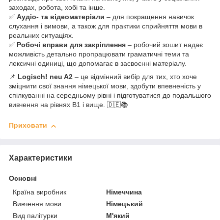
заходах, робота, хобі та інше.
✅
Аудіо- та відеоматеріали
– для покращення навичок
слухання і вимови, а також для практики сприйняття мови в
реальних ситуаціях.
✅
Робочі вправи для закріплення
– робочий зошит надає
можливість детально пропрацювати граматичні теми та
лексичні одиниці, що допомагає в засвоєнні матеріалу.
📌
Logisch! neu A2
– це відмінний вибір для тих, хто хоче
зміцнити свої знання німецької мови, здобути впевненість у
спілкуванні на середньому рівні і підготуватися до подальшого
вивчення на рівнях B1 і вище. 🇩🇪📚
Приховати
Характеристики
Основні
Країна виробник
Німеччина
Вивчення мови
Німецький
Вид палітурки
М'який