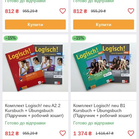
Готово до відправки
Готово до відправки
812
812
₴
₴
955,29 ₴
955,29 ₴
Купити
Купити
–15%
–15%
Комплект Logisch! neu A2.2
Комплект Logisch! neu B1
Kursbuch + Übungsbuch
Kursbuch + Übungsbuch
(Підручник + робочий зошит)
(Підручник + робочий зошит)
Готово до відправки
Готово до відправки
812
1 374
₴
₴
955,29 ₴
1 616,47 ₴