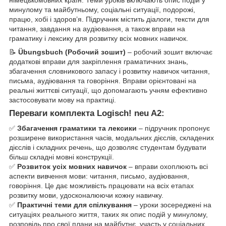
минулому та майбутньому, соціальні ситуації, подорожі,
працю, хобі і здоров’я. Підручник містить діалоги, тексти для
читання, завдання на аудіювання, а також вправи на
граматику і лексику для розвитку всіх мовних навичок.
📝
Übungsbuch (Робочий зошит)
– робочий зошит включає
додаткові вправи для закріплення граматичних знань,
збагачення словникового запасу і розвитку навичок читання,
письма, аудіювання та говоріння. Вправи орієнтовані на
реальні життєві ситуації, що допомагають учням ефективно
застосовувати мову на практиці.
Переваги комплекта Logisch! neu A2:
✅
Збагачення граматики та лексики
– підручник пропонує
розширене використання часів, модальних дієслів, складених
дієслів і складних речень, що дозволяє студентам будувати
більш складні мовні конструкції.
✅
Розвиток усіх мовних навичок
– вправи охоплюють всі
аспекти вивчення мови: читання, письмо, аудіювання,
говоріння. Це дає можливість працювати на всіх етапах
розвитку мови, удосконалюючи кожну навичку.
✅
Практичні теми для спілкування
– уроки зосереджені на
ситуаціях реального життя, таких як опис подій у минулому,
розповідь про свої плани на майбутнє, участь у соціальних