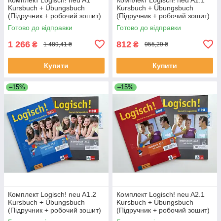
Kursbuch + Übungsbuch
Kursbuch + Übungsbuch
(Підручник + робочий зошит)
(Підручник + робочий зошит)
Готово до відправки
Готово до відправки
1 266
812
₴
₴
1 489,41 ₴
955,29 ₴
Купити
Купити
–15%
–15%
Комплект Logisch! neu A1.2
Комплект Logisch! neu A2.1
Kursbuch + Übungsbuch
Kursbuch + Übungsbuch
(Підручник + робочий зошит)
(Підручник + робочий зошит)