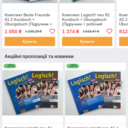
Комплект Beste Freunde
Комплект Logisch! neu B1
Комп
A1.2 Kursbuch +
Kursbuch + Übungsbuch
A2.2
Übungsbuch (Підручник +
(Підручник + робочий
Übun
робочий зошит)
зошит)
робо
1 050
1 374
812
₴
₴
1 235,29 ₴
1 616,47 ₴
Купити
Купити
Акційні пропозиції та новинки
–15%
–15%
Комплект Logisch! neu A1
Комплект Logisch! neu A1.1