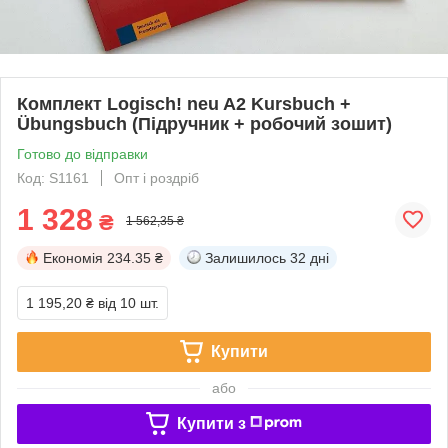
Комплект Logisch! neu A2 Kursbuch +
Übungsbuch (Підручник + робочий зошит)
Готово до відправки
Код: S1161
Опт і роздріб
1 328
₴
1 562,35 ₴
Економія
234.35 ₴
Залишилось
32 дні
1 195,20 ₴
від 10 шт.
Купити
або
Купити з