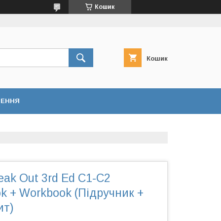
Кошик
Кошик
НЕННЯ
ak Out 3rd Ed C1-C2
ok + Workbook (Підручник +
ит)