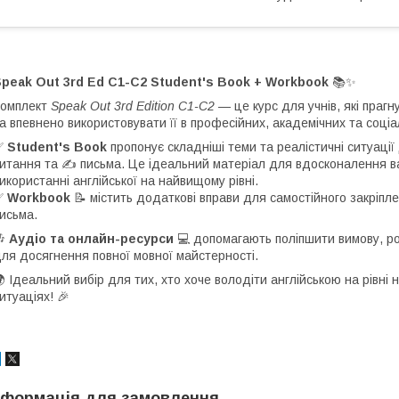
peak Out 3rd Ed C1-C2 Student's Book + Workbook
📚✨
Комплект
Speak Out 3rd Edition C1-C2
— це курс для учнів, які прагн
а впевнено використовувати її в професійних, академічних та соціа
✅
Student's Book
пропонує складніші теми та реалістичні ситуації 
итання та ✍️ письма. Це ідеальний матеріал для вдосконалення в
икористанні англійської на найвищому рівні.
✅
Workbook
📝 містить додаткові вправи для самостійного закріпле
исьма.
🎶
Аудіо та онлайн-ресурси
💻 допомагають поліпшити вимову, ро
ля досягнення повної мовної майстерності.
 Ідеальний вибір для тих, хто хоче володіти англійською на рівні 
итуаціях! 🎉
нформація для замовлення