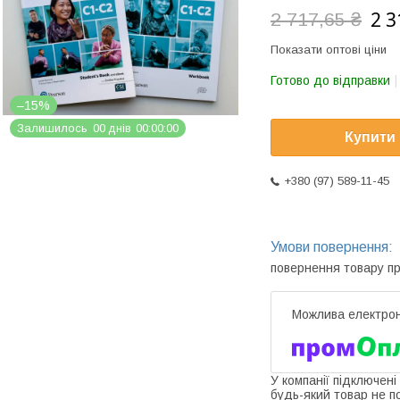
2 3
2 717,65 ₴
Показати оптові ціни
Готово до відправки
–15%
Залишилось
0
0
днів
0
0
0
0
0
0
Купити
+380 (97) 589-11-45
повернення товару п
У компанії підключені
будь-який товар не п