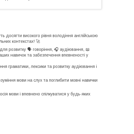
уть досягти високого рівня володіння англійською
льних контекстах! 🚀
для розвитку 🗣 говоріння, 🎧 аудіювання, 📖
аших навичок та забезпечення впевненості у
ння граматики, лексики та розвитку аудіювання і
зуміння мови на слух та поглибити мовні навички
носія мови і впевнено спілкуватися у будь-яких