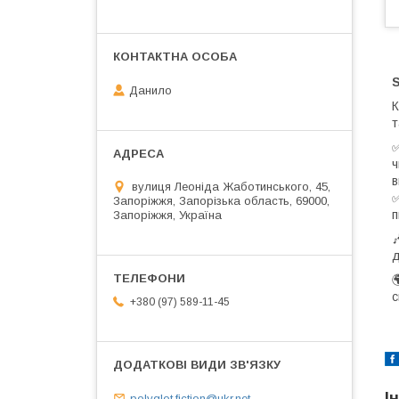
S
Данило
т
ч
в
вулиця Леоніда Жаботинського, 45,
Запоріжжя, Запорізька область, 69000,
п
Запоріжжя, Україна
д

с
+380 (97) 589-11-45
І
polyglot.fiction@ukr.net