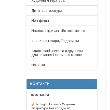
Художня література
Дитяча література
Нон-фікшн
Настільні ігри англійською мовою
Ігри, Канцтовари, Подарунки
Адаптовані книги та підручники
для читання іноземною мовою
Новинки
КОНТАКТИ
Polyglot.Fiction - Художня
література без кордонів!