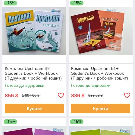
–15%
–15%
Комплект Upstream B2
Комплект Upstream B1+
Student's Book + Workbook
Student's Book + Workbook
(Підручник + робочий зошит)
(Підручник + робочий зошит)
Готово до відправки
Готово до відправки
856
836
₴
₴
1 007,06 ₴
983,53 ₴
Купити
Купити
–15%
–15%