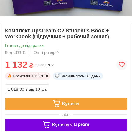
Комплект Upstream C2 Student's Book +
Workbook (Підручник + робочий зошит)
Готово до відправки
Код: S1131
Опт і роздріб
1 132
₴
1 331,76 ₴
Економія
199.76 ₴
Залишилось
31 день
1 018,80 ₴
від 10 шт.
Купити
або
Купити з