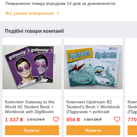
Повернення товару впродовж 14 днів за домовленістю
Всі умови повернення
Подібні товари компанії
Комплект Gateway to the
Комплект Upstream B2
Комп
World А2 Student Book +
Student's Book + Workbook
Stud
Workbook with DigiBooks
(Підручник + робочий
(Під
(Підручник + робочий
зошит)
зоши
1 337
856
770
₴
₴
1 572,94 ₴
1 007,06 ₴
зошит)
Купити
Купити