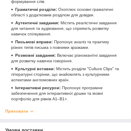
формування слів.
Граматичні розділи:
Охоплює основні граматичні
області з додатковим розділом для довідки.
Аутентичні завдання:
Містить реалістичні завдання
для читання та аудіювання, що сприяють розвитку
навичок спілкування.
Письмові вправи:
Пропонує аналіз та практику
різних типів письма з повними зразками.
Розмовні завдання:
Включає різноманітні завдання
для розвитку навичок говоріння.
Культурні вставки:
Містить розділи "Culture Clips" та
літературні сторінки, що знайомлять з культурними
аспектами англомовних країн.
Інтерактивні ресурси:
Пропонує програмне
забезпечення для інтерактивної дошки та мовні
портфоліо для рівнів A1–B1+.
Приховати
Умови доставки