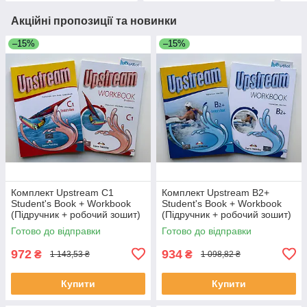
Акційні пропозиції та новинки
–15%
–15%
Комплект Upstream C1
Комплект Upstream B2+
Student's Book + Workbook
Student's Book + Workbook
(Підручник + робочий зошит)
(Підручник + робочий зошит)
Готово до відправки
Готово до відправки
972
934
₴
₴
1 143,53 ₴
1 098,82 ₴
Купити
Купити