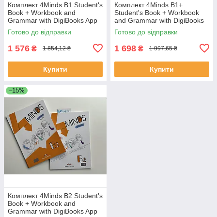
Комплект 4Minds B1 Student's
Комплект 4Minds B1+
Book + Workbook and
Student's Book + Workbook
Grammar with DigiBooks App
and Grammar with DigiBooks
(Підручник + робочий зошит)
App (Підручник + робочий
Готово до відправки
Готово до відправки
зошит)
1 576
1 698
₴
₴
1 854,12 ₴
1 997,65 ₴
Купити
Купити
–15%
Комплект 4Minds B2 Student's
Book + Workbook and
Grammar with DigiBooks App