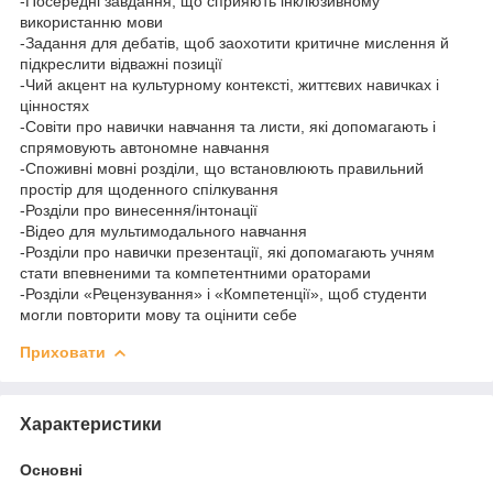
-Посередні завдання, що сприяють інклюзивному
використанню мови
-Задання для дебатів, щоб заохотити критичне мислення й
підкреслити відважні позиції
-Чий акцент на культурному контексті, життєвих навичках і
цінностях
-Совіти про навички навчання та листи, які допомагають і
спрямовують автономне навчання
-Споживні мовні розділи, що встановлюють правильний
простір для щоденного спілкування
-Розділи про винесення/інтонації
-Відео для мультимодального навчання
-Розділи про навички презентації, які допомагають учням
стати впевненими та компетентними ораторами
-Розділи «Рецензування» і «Компетенції», щоб студенти
могли повторити мову та оцінити себе
Приховати
Характеристики
Основні