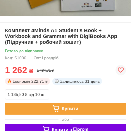
Комплект 4Minds A1 Student's Book +
Workbook and Grammar with DigiBooks App
(Підручник + робочий зошит)
Готово до відправки
Код: S1000
Опт і роздріб
1 262
₴
1 484,71 ₴
Економія
222.71 ₴
Залишилось
31 день
1 135,80 ₴
від 10 шт.
Купити
або
Купити з