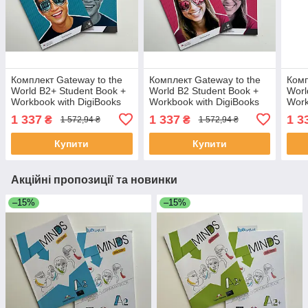
Комплект Gateway to the
Комплект Gateway to the
Комп
World B2+ Student Book +
World B2 Student Book +
Worl
Workbook with DigiBooks
Workbook with DigiBooks
Work
(Підручник + робочий
(Підручник + робочий
(Під
1 337
1 337
1 3
₴
₴
1 572,94 ₴
1 572,94 ₴
зошит)
зошит)
зоши
Купити
Купити
Акційні пропозиції та новинки
–15%
–15%