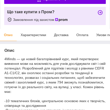
Що таке купити з Пром?
Замовлення під захистом
Опис
Характеристики
Доставка
Оплата
Умови п
Опис
4Minds — це новий багаторівневий курс, який перетворює
вивчення мови на можливість для учнів досліджувати світ і свій
потенціал. Розроблений для підлітків і молоді з рівнями CEFR
A1-C1/C2, він охоплює останні розробки та тенденції в
технологіях, розвагах і соціальних питаннях, щоб забезпечити
свіжий і захопливий курс, з яким 794 зможуть познайомитися,
готуючи їх до реального світу, на вулиці, у класі. Кожен рівень
має:
-10 тематичних блоків, центральною основою яких є творчість,
співпраця та дослідження