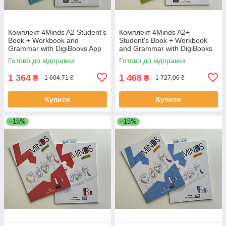
Комплект 4Minds A2 Student's
Комплект 4Minds A2+
Book + Workbook and
Student's Book + Workbook
Grammar with DigiBooks App
and Grammar with DigiBooks
(Підручник + робочий зошит)
App (Підручник + робочий
Готово до відправки
Готово до відправки
зошит)
1 364
1 468
₴
₴
1 604,71 ₴
1 727,06 ₴
Купити
Купити
–15%
–15%