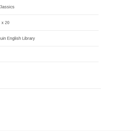
Classics
 x 20
in English Library