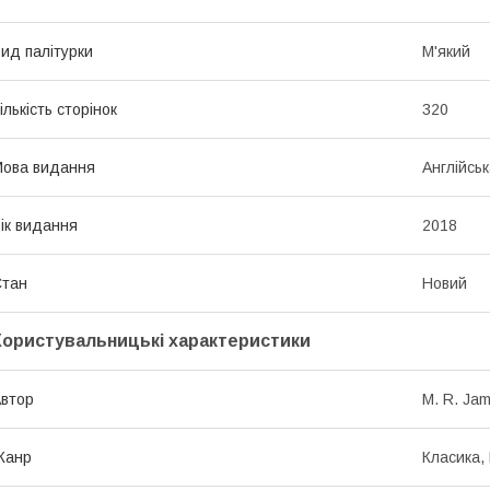
ид палітурки
М'який
ількість сторінок
320
ова видання
Англійсь
ік видання
2018
Стан
Новий
Користувальницькі характеристики
втор
M. R. Ja
Жанр
Класика, 