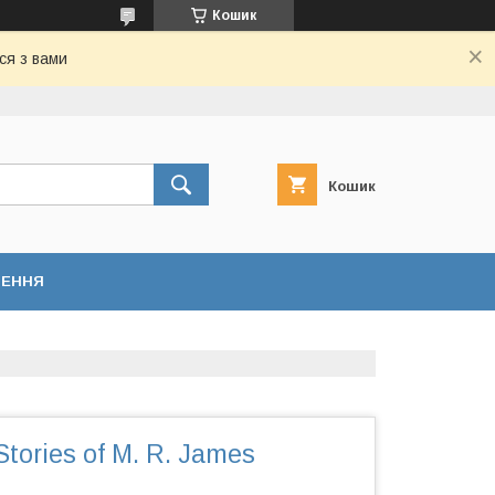
Кошик
ся з вами
Кошик
НЕННЯ
tories of M. R. James