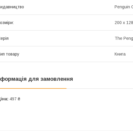
Видавництво
Penguin 
озміри:
200 x 128
ерія
The Pengu
ип товару
Книга
нформація для замовлення
іна:
497 ₴