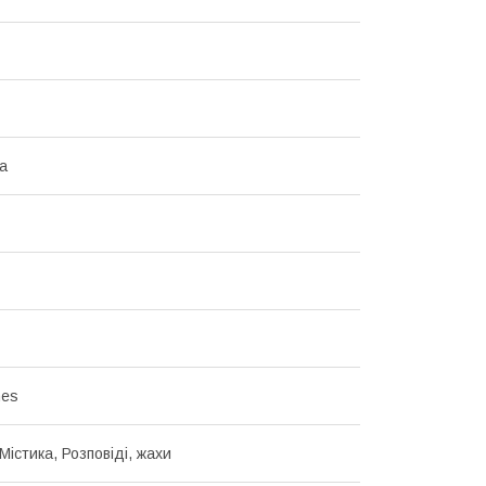
ка
mes
Містика, Розповіді, жахи