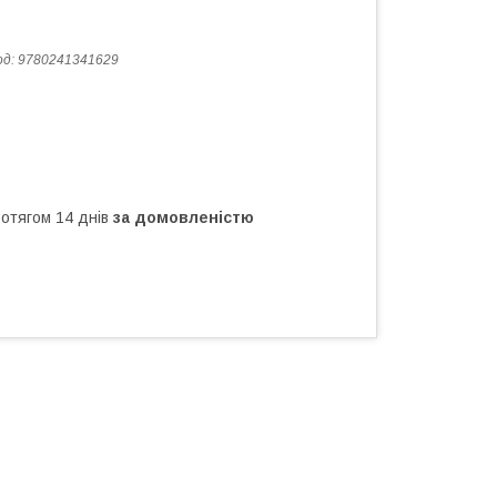
од:
9780241341629
ротягом 14 днів
за домовленістю