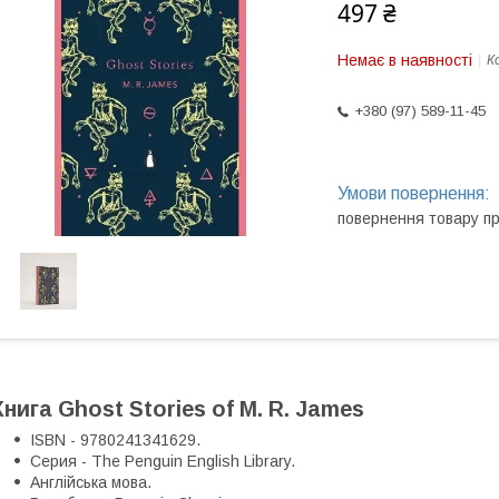
497 ₴
Немає в наявності
К
+380 (97) 589-11-45
повернення товару п
Книга Ghost Stories of M. R. James
ISBN - 9780241341629.
Серия - The Penguin English Library.
Англійська мова.