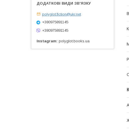
В
polyglot.fiction@ukr.net
+380975891145
К
+380975891145
Instagram
polyglot.books.ua
М
Р
А