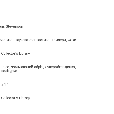
ouis Stevenson
 Містика, Наукова фантастика, Трилери, жахи
 Collector's Library
-лясе, Фольгований обріз, Суперобкладинка,
 палітурка
 x 17
 Collector's Library