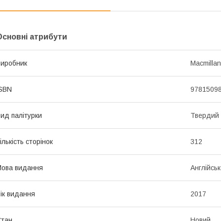
Основні атрибути
иробник
Macmillan
SBN
9781509
ид палітурки
Твердий
ількість сторінок
312
ова видання
Англійсь
ік видання
2017
Стан
Новий