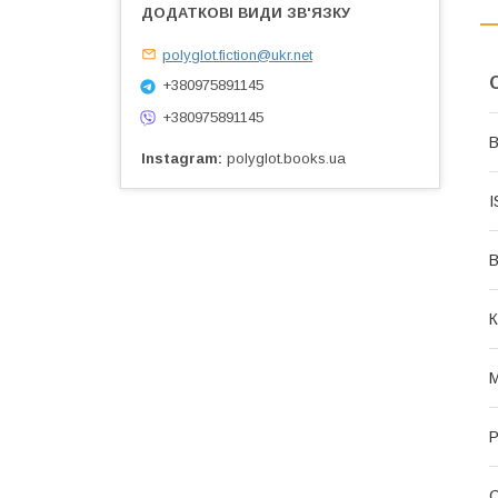
polyglot.fiction@ukr.net
+380975891145
+380975891145
В
Instagram
polyglot.books.ua
I
В
К
М
Р