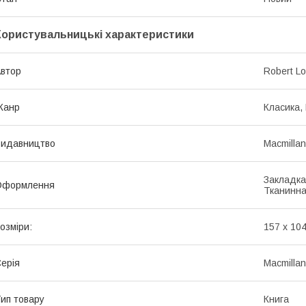
Користувальницькі характеристики
втор
Robert L
Жанр
Класика,
Видавництво
Macmillan
Закладка
Оформлення
Тканинна
озміри:
157 x 104
ерія
Macmillan
ип товару
Книга